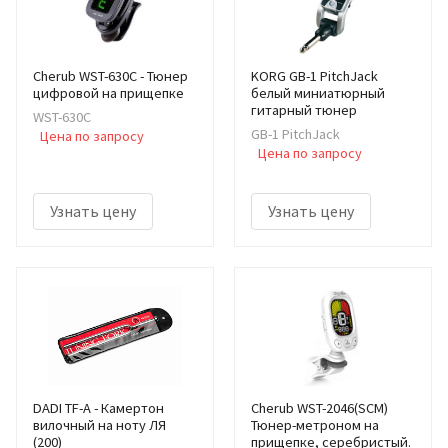
Cherub WST-630C - Тюнер
KORG GB-1 PitchJack
цифровой на прищепке
белый миниатюрный
гитарный тюнер
WST-630C
GB-1 PitchJack
Цена по запросу
Цена по запросу
Узнать цену
Узнать цену
DADI TF-A - Камертон
Cherub WST-2046(SCM)
вилочный на ноту ЛЯ
Тюнер-метроном на
(200)
прищепке, серебристый.