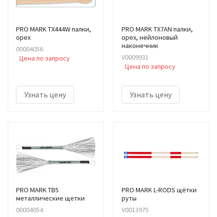
PRO MARK TX444W палки,
PRO MARK TX7AN палки,
орех
орех, нейлоновый
наконечник
00004056
V0009931
Цена по запросу
Цена по запросу
Узнать цену
Узнать цену
PRO MARK TB5
PRO MARK L-RODS щётки
металлические щетки
руты
00004054
V0013975