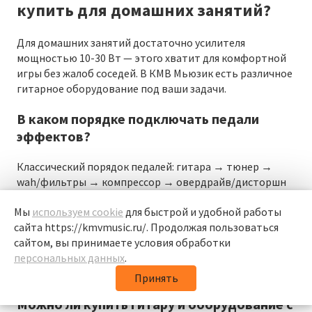
купить для домашних занятий?
Для домашних занятий достаточно усилителя
мощностью 10-30 Вт — этого хватит для комфортной
игры без жалоб соседей. В КМВ Мьюзик есть различное
гитарное оборудование под ваши задачи.
В каком порядке подключать педали
эффектов?
Классический порядок педалей: гитара → тюнер →
wah/фильтры → компрессор → овердрайв/дисторшн
→ модуляция (хорус, флэнжер) → задержка/
Мы
используем cookie
для быстрой и удобной работы
реверберация → усилитель. Динамические эффекты
сайта https://kmvmusic.ru/. Продолжая пользоваться
идут в начале цепи, модуляция и пространственные
сайтом, вы принимаете условия обработки
эффекты — в конце или в петлю эффектов усилителя.
персональных данных
.
Экспериментируйте с порядком для поиска своего
звука, но базовая логика помогает избежать шумов.
Принять
Можно ли купить гитару и оборудование с