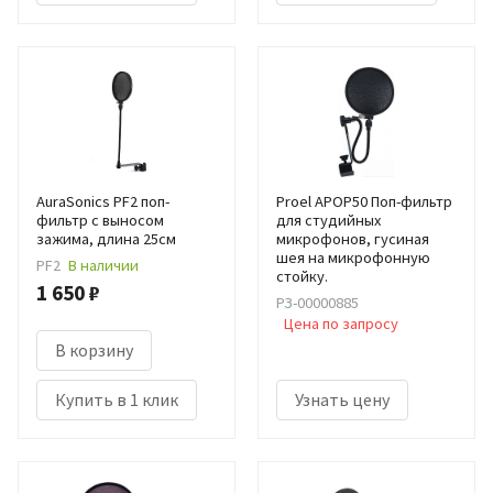
AuraSonics PF2 поп-
Proel APOP50 Поп-фильтр
фильтр c выносом
для студийных
зажима, длина 25см
микрофонов, гусиная
шея на микрофонную
PF2
В наличии
стойку.
1 650 ₽
РЗ-00000885
Цена по запросу
В корзину
Купить в 1 клик
Узнать цену