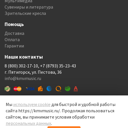
Мультимедиа
Сувениры и литература
Зрительские кресла
Помощь
Доставка
Оплата
Гарантии
Наши контакты
8 (800) 302-17-10, +7 (8793) 35-23-43
г. Пятигорск, ул. Пестова, 36
info@kmvmusic.ru
Мы
используем cookie
для быстрой и удобной работы
сайта https://kmvmusic.ru/. Продолжая пользоваться
КМВ Мьюзик © 1999-2026
сайтом, вы принимаете условия обработки
Перелицовка сайта —
Рекламный контент
, 2022
персональных данных
.