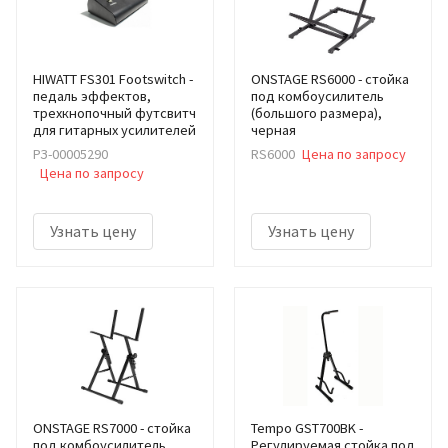
HIWATT FS301 Footswitch -
ONSTAGE RS6000 - стойка
педаль эффектов,
под комбоусилитель
трехкнопочный футсвитч
(большого размера),
для гитарных усилителей
черная
РЗ-00005290
RS6000
Цена по запросу
Цена по запросу
Узнать цену
Узнать цену
ONSTAGE RS7000 - стойка
Tempo GST700BK -
под комбоусилитель
Регулируемая стойка под