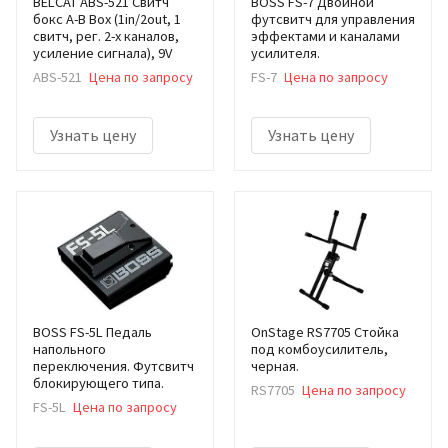
BELCAT ABS-521 Свитч
BOSS FS-7 Двойной
бокс А-В Box (1in/2out, 1
футсвитч для управления
свитч, рег. 2-х каналов,
эффектами и каналами
усиление сигнала), 9V
усилителя.
ABS-521
Цена по запросу
FS-7
Цена по запросу
Узнать цену
Узнать цену
BOSS FS-5L Педаль
OnStage RS7705 Стойка
напольного
под комбоусилитель,
переключения. Футсвитч
черная.
блокирующего типа.
RS7705
Цена по запросу
FS-5L
Цена по запросу