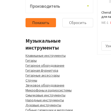
Производитель
Cheru
для п
WE-1
Музыкальные
Уз
инструменты
Клавишные инструменты
Гитары
Гитарное оборудование
Гитарная фурнитура
Гитарные аксессуары
Струны
Звуковое оборудование
Микрофоны и радиосистемы
Смычковые инструменты
Народные инструменты
Духовые инструменты
Губные гармошки и мелодики