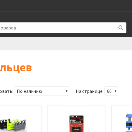
альцев
овать:
На странице: