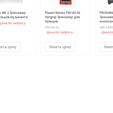
b WE-1 Тренажер
Planet Waves PW-VG-01
PROHAN
альцев музыканта.
Varigrip Тренажер для
Тренаже
пальцев.
кнопоч
Цена по запросу
PW-VG-01
GM-1400
Цена по запросу
Цена п
нать цену
Узнать цену
Узна