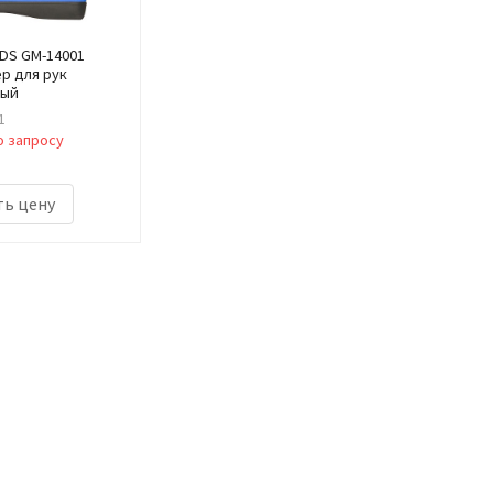
DS GM-14001
р для рук
ный
1
о запросу
ть цену