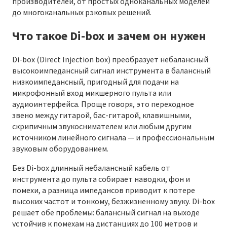
производителей, от простых одноканальных моделей
до многоканальных рэковых решений.
Что такое Di-box и зачем он нужен
Di-box (Direct Injection box) преобразует небалансный
высокоимпедансный сигнал инструмента в балансный
низкоимпедансный, пригодный для подачи на
микрофонный вход микшерного пульта или
аудиоинтерфейса. Проще говоря, это переходное
звено между гитарой, бас-гитарой, клавишными,
скрипичным звукоснимателем или любым другим
источником линейного сигнала — и профессиональным
звуковым оборудованием.
Без Di-box длинный небалансный кабель от
инструмента до пульта собирает наводки, фон и
помехи, а разница импедансов приводит к потере
высоких частот и тонкому, безжизненному звуку. Di-box
решает обе проблемы: балансный сигнал на выходе
устойчив к помехам на дистанциях до 100 метров и