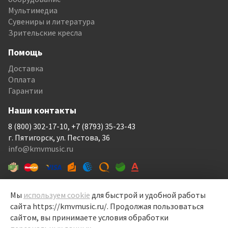
Мультимедиа
Сувениры и литература
Зрительские кресла
Помощь
Доставка
Оплата
Гарантии
Наши контакты
8 (800) 302-17-10, +7 (8793) 35-23-43
г. Пятигорск, ул. Пестова, 36
info@kmvmusic.ru
Мы
используем cookie
для быстрой и удобной работы
сайта https://kmvmusic.ru/. Продолжая пользоваться
КМВ Мьюзик © 1999-2026
сайтом, вы принимаете условия обработки
Перелицовка сайта —
Рекламный контент
, 2022