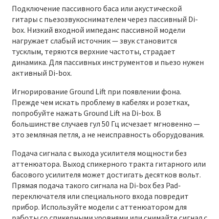
Подключение пассивного баса или акустической
гитары с пьезозвукоснимателем через пассивный Di-
box. Низкий входной импеданс пассивной модели
нагружает слабый источник — звук становится
тусклым, теряются верхние частоты, страдает
динамика. Для пассивных инструментов и пьезо нужен
активный Di-box.
Игнорирование Ground Lift при появлении фона.
Прежде чем искать проблему в кабелях и розетках,
попробуйте нажать Ground Lift на Di-box. В
большинстве случаев гул 50 Гц исчезает мгновенно —
это земляная петля, а не неисправность оборудования.
Подача сигнала с выхода усилителя мощности без
аттенюатора. Выход спикерного тракта гитарного или
басового усилителя может достигать десятков вольт.
Прямая подача такого сигнала на Di-box без Pad-
переключателя или специального входа повредит
прибор. Используйте модели с аттенюатором для
работы со спикерными уровнями или снимайте сигнал с