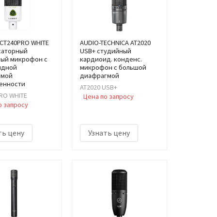
LCT240PRO WHITE
AUDIO-TECHNICA AT2020
саторный
USB+ студийный
ный микрофон с
кардиоид. конденс.
идной
микрофон с большой
ммой
диафрагмой
енности
AT2020 USB+
RO WHITE
Цена по запросу
о запросу
ть цену
Узнать цену