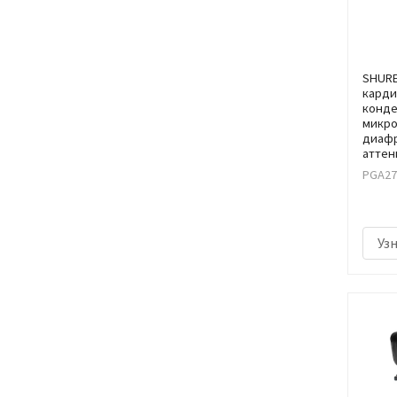
SHURE
кард
конде
микро
диафр
аттен
PGA27
Уз