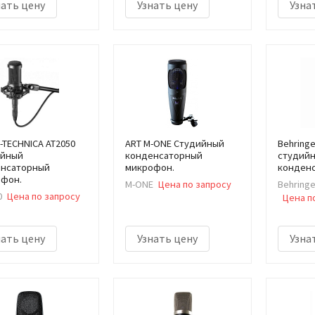
нать цену
Узнать цену
Узна
-TECHNICA AT2050
ART M-ONE Студийный
Behring
ийный
конденсаторный
студий
нсаторный
микрофон.
конден
фон.
M-ONE
Цена по запросу
Behringe
0
Цена по запросу
Цена п
нать цену
Узнать цену
Узна