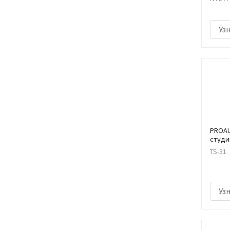
Уз
PROAU
студи
TS-31
Уз