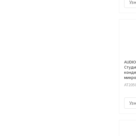
Уз
AUDIO
Студ
конде
микро
AT205
Уз