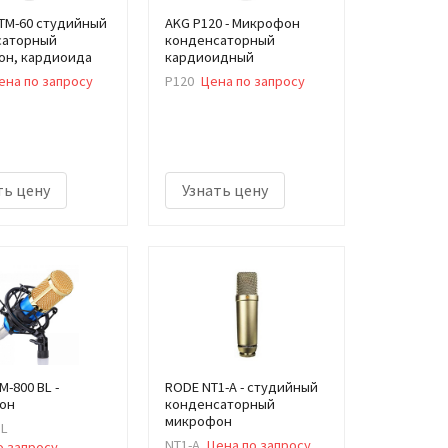
TM-60 студийный
AKG P120 - Микрофон
саторный
конденсаторный
он, кардиоида
кардиоидный
ена по запросу
P120
Цена по запросу
ть цену
Узнать цену
-800 BL -
RODE NT1-A - студийный
он
конденсаторный
микрофон
BL
NT1-A
Цена по запросу
о запросу