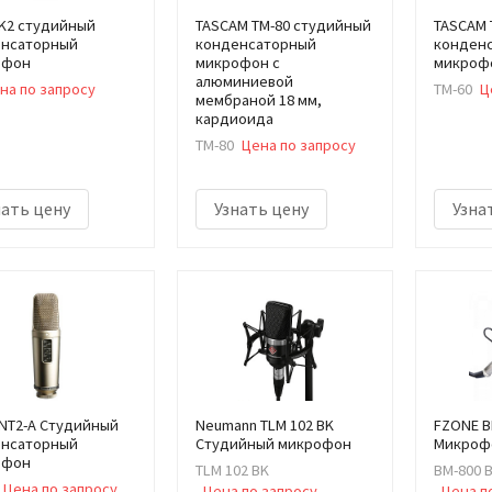
K2 студийный
TASCAM TM-80 студийный
TASCAM 
нсаторный
конденсаторный
конден
офон
микрофон с
микроф
алюминиевой
на по запросу
TM-60
Ц
мембраной 18 мм,
кардиоида
TM-80
Цена по запросу
нать цену
Узнать цену
Узна
NT2-A Студийный
Neumann TLM 102 BK
FZONE BM
нсаторный
Студийный микрофон
Микроф
офон
TLM 102 BK
BM-800 
Цена по запросу
Цена по запросу
Цена п