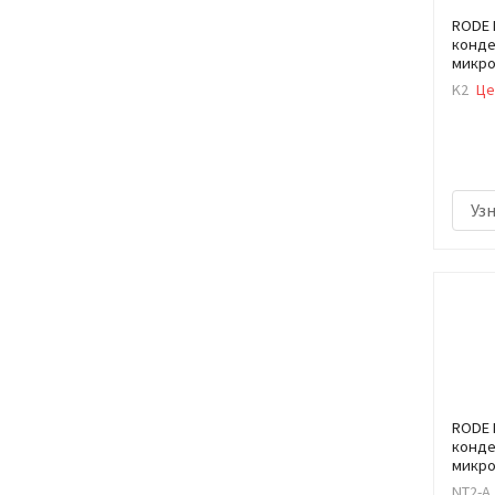
RODE 
конде
микр
K2
Це
Уз
RODE 
конде
микр
NT2-A