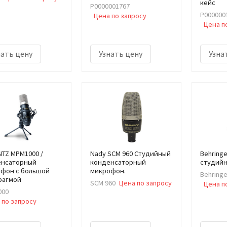
кейс
Р0000001767
Р000000
Цена по запросу
Цена п
нать цену
Узнать цену
Узна
TZ MPM1000 /
Nady SCM 960 Студийный
Behring
енсаторный
конденсаторный
студий
фон с большой
микрофон.
Behringe
рагмой
SCM 960
Цена по запросу
Цена п
000
 по запросу