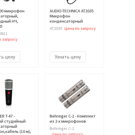
00 микрофон
AUDIO-TECHNICA AT2035
саторный,
Микрофон
дный НЧ,
конденсаторный
85
AT2035
Цена по запросу
0611
о запросу
ть цену
Узнать цену
R T-47 -
Behringer C-2 - Комплект
ый студийный
из 2-х микрофонов
саторный
Behringer C-2
н,кабель (10 м),
Цена по запросу