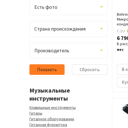
Есть фото
Behrin
Микро
конде
Страна происхождения
C-1U
6 79
В рас
мес
Производитель
В 
Куп
Музыкальные
инструменты
Клавишные инструменты
Гитары
Гитарное оборудование
Гитарная фурнитура