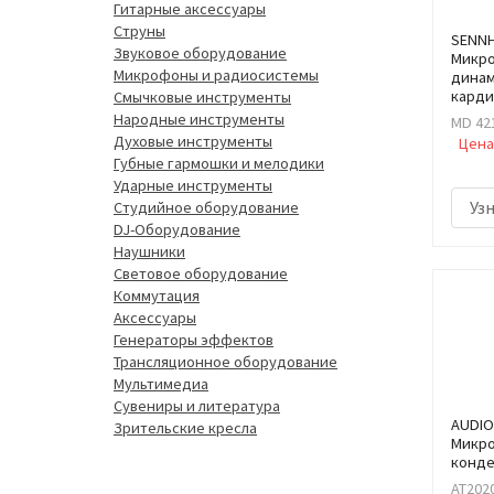
Гитарные аксессуары
Струны
SENNHE
Звуковое оборудование
Микр
Микрофоны и радиосистемы
динам
кард
Смычковые инструменты
Народные инструменты
MD 421
Духовые инструменты
Цена
Губные гармошки и мелодики
Ударные инструменты
Уз
Студийное оборудование
DJ-Оборудование
Наушники
Световое оборудование
Коммутация
Аксессуары
Генераторы эффектов
Трансляционное оборудование
Мультимедиа
Сувениры и литература
AUDIO
Зрительские кресла
Микр
конде
AT202