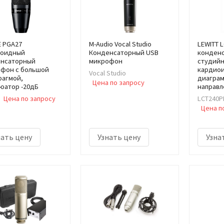
 PGA27
M-Audio Vocal Studio
LEWITT 
иоидный
Конденсаторный USB
конден
нсаторный
микрофон
студий
фон c большой
кардио
Vocal Studio
агмой,
диагра
Цена по запросу
юатор -20дБ
направл
Цена по запросу
LCT240P
Цена п
нать цену
Узнать цену
Узна