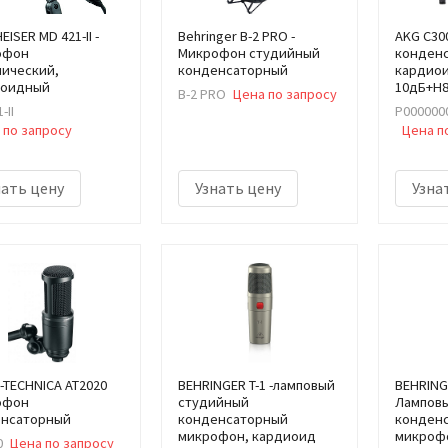
ISER MD 421-II -
Behringer B-2 PRO -
AKG C30
офон
Микрофон студийный
конден
ический,
конденсаторный
кардиои
иоидный
10дБ+H
B-2 PRO
Цена по запросу
-II
Р000000
 по запросу
Цена п
нать цену
Узнать цену
Узна
-TECHNICA AT2020
BEHRINGER T-1 -ламповый
BEHRINGE
офон
студийный
Лампов
нсаторный
конденсаторный
конден
микрофон, кардиоид
микрофо
0
Цена по запросу