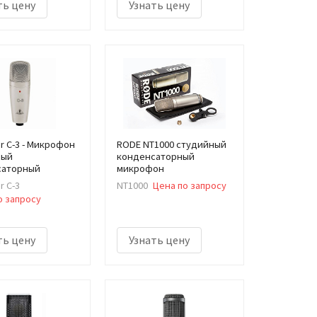
ть цену
Узнать цену
er C-3 - Микрофон
RODE NT1000 студийный
ный
конденсаторный
саторный
микрофон
r C-3
NT1000
Цена по запросу
о запросу
ть цену
Узнать цену