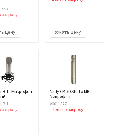
1768
о запросу
ть цену
Узнать цену
er B-1 - Микрофон
Nady CM 90 Studio MIC:
ный
Микрофон
r B-1
V0011877
о запросу
Цена по запросу