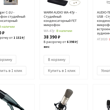
ger C-1U -
WARM AUDIO WA-47jr -
AUDIO-T
фон студийный
Студийный
USB - С
нсаторный
конденсаторный FET
конден
микрофон
микроф
В наличии
встрое
WA-47jr
В наличии
0 ₽
аудиои
38 390 ₽
срочку от
1 132 ₽/
AT2020
В рассрочку от
6 398 ₽/
мес
корзину
В корзину
ить в 1 клик
Купить в 1 клик
Узна