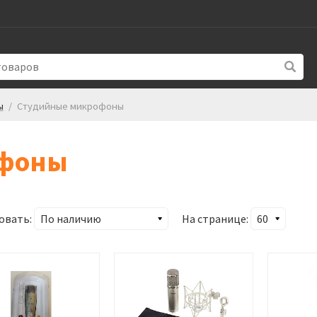
ы
/
Студийные микрофоны
офоны
овать:
На странице: