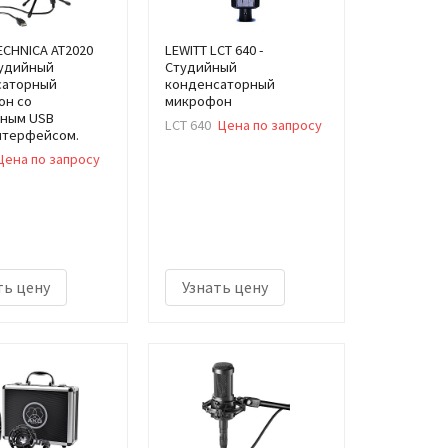
ECHNICA AT2020
LEWITT LCT 640 -
тудийный
Студийный
саторный
конденсаторный
он со
микрофон
нным USB
LCT 640
Цена по запросу
нтерфейсом.
Цена по запросу
ть цену
Узнать цену