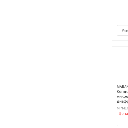
Уз
MARAN
Конд
микро
диаф
MPM1
Цена