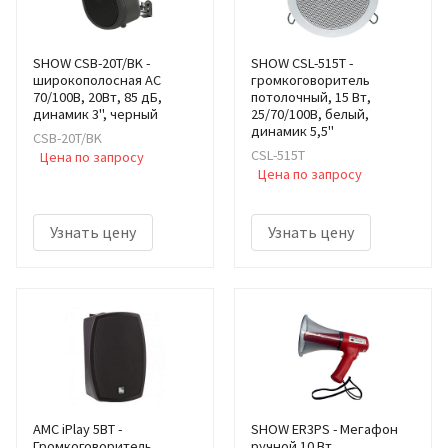
SHOW CSB-20T/BK -
SHOW CSL-515T -
широкополосная АС
громкоговоритель
70/100В, 20Вт, 85 дБ,
потолочный, 15 Вт,
динамик 3", черный
25/70/100В, белый,
динамик 5,5"
CSB-20T/BK
CSL-515T
Цена по запросу
Цена по запросу
Узнать цену
Узнать цену
AMC iPlay 5BT -
SHOW ER3PS - Мегафон
Громкоговоритель
ручной 10 Вт