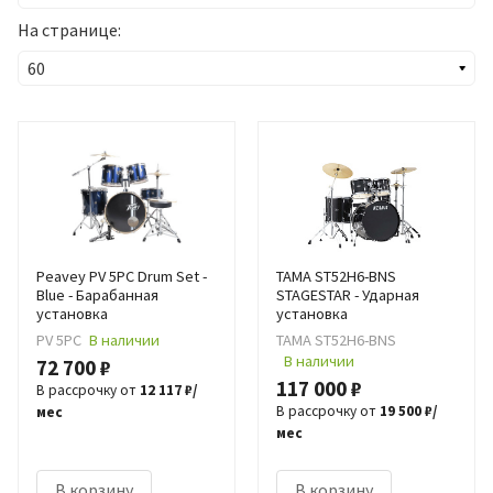
На странице:
Peavey PV 5PC Drum Set -
TAMA ST52H6-BNS
Blue - Барабанная
STAGESTAR - Ударная
установка
установка
PV 5PC
В наличии
TAMA ST52H6-BNS
В наличии
72 700 ₽
117 000 ₽
В рассрочку от
12 117 ₽/
В рассрочку от
19 500 ₽/
мес
мес
В корзину
В корзину