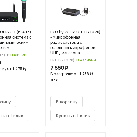
OLTA U-1 (614.15) -
ECO by VOLTA U-1H (710.20)
нная система с
- Микрофонная
 динамическим
радиосистема с
оном
головным микрофоном
UHF диапазона
15)
В наличии
U-1H (710.20)
В наличии
₽
7 550 ₽
очку от
1 175 ₽/
В рассрочку от
1 258 ₽/
мес
рзину
В корзину
ть в 1 клик
Купить в 1 клик