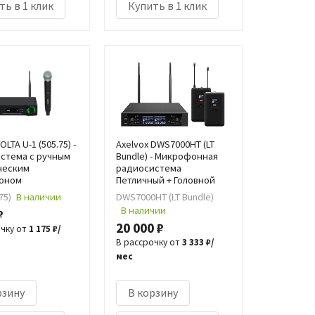
ть в 1 клик
Купить в 1 клик
OLTA U-1 (505.75) -
Axelvox DWS7000HT (LT
стема с ручным
Bundle) - Микрофонная
ческим
радиосистема
оном
Петличный + Головной
75)
В наличии
DWS7000HT (LT Bundle)
В наличии
₽
20 000 ₽
очку от
1 175 ₽/
В рассрочку от
3 333 ₽/
мес
рзину
В корзину