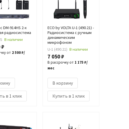
c DM-914HS 2-х
ECO by VOLTA U-1 (490.21) -
ая радиосистема
Радиосистема с ручным
динамическим
HS
В наличии
микрофоном
 ₽
U-1 (490.21)
В наличии
очку от
2 500 ₽/
7 050 ₽
В рассрочку от
1 175 ₽/
мес
рзину
В корзину
ть в 1 клик
Купить в 1 клик