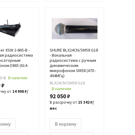
er XSW 2-865-B -
SHURE BLX24CN/SM58 G18
ая радиосистема
- Вокальная
енсаторным
радиосистема с ручным
ном E865 (614-
динамическим
микрофоном SM58 (470 -
494МГц)
65-B
В наличии
BLX24CN/SM58 G18
 ₽
В наличии
очку от
14 998 ₽/
92 050 ₽
В рассрочку от
15 342 ₽/
мес
рзину
В корзину