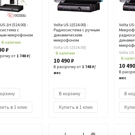
US-1H (524.00) -
Volta US-1(524.00) -
Volta US-
система с
Радиосистема с ручным
Микроф
ным микрофоном
динамическим
радиоси
микрофоном
динами
В наличии
микроф
Volta US-1(524.00)
90 ₽
Volta US
В наличии
срочку от
1 748 ₽/
В нали
10 490 ₽
10 490
В рассрочку от
1 748 ₽/
В расср
мес
мес
корзину
В корзину
В ко
ить в 1 клик
Купить в 1 клик
Купи