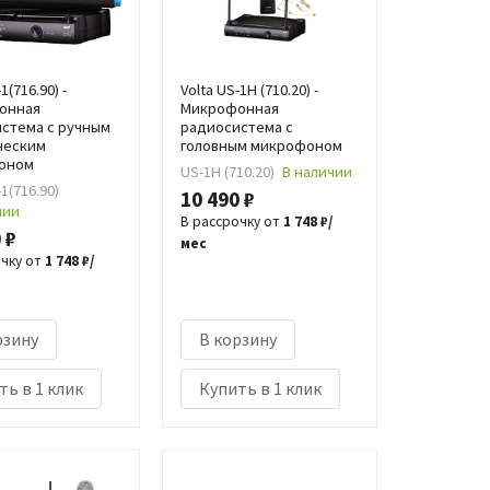
1(716.90) -
Volta US-1H (710.20) -
онная
Микрофонная
стема с ручным
радиосистема с
ческим
головным микрофоном
оном
US-1H (710.20)
В наличии
-1(716.90)
10 490 ₽
чии
В рассрочку от
1 748 ₽/
 ₽
мес
очку от
1 748 ₽/
рзину
В корзину
ть в 1 клик
Купить в 1 клик