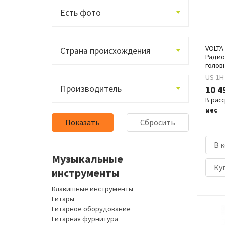
Есть фото
VOLTA 
Страна происхождения
Радио
голов
US-1H
Производитель
10 4
В рас
мес
В 
Музыкальные
Куп
инструменты
Клавишные инструменты
Гитары
Гитарное оборудование
Гитарная фурнитура