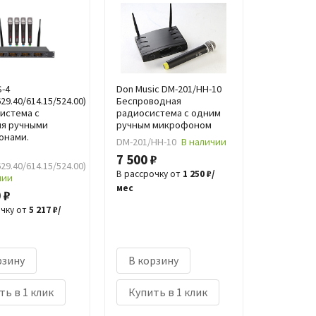
S-4
Don Music DM-201/HH-10
629.40/614.15/524.00)
Беспроводная
система с
радиосистема с одним
мя ручными
ручным микрофоном
онами.
DM-201/HH-10
В наличии
7 500 ₽
629.40/614.15/524.00)
В рассрочку от
1 250 ₽/
чии
мес
 ₽
очку от
5 217 ₽/
рзину
В корзину
ть в 1 клик
Купить в 1 клик