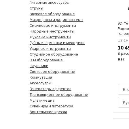
Гитарные аксессуары
Струны
Звуковое оборудование
Микрофоны и радиосистемы
VOLTA 
Смычковые инструменты
Радио
Народные инструменты
голов
Духовые инструменты
US-1H
Губные гармошки и мелодики
10 4
Ударные инструменты
В рас
Студийное оборудование
мес
DJ-Оборудование
Наушники
Световое оборудование
Коммутация
Аксессуары
Генераторы эффектов
В 
Трансляционное оборудование
Мультимедиа
Куп
Сувениры и литература
Зрительские кресла