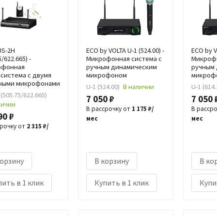
US-2H
ECO by VOLTA U-1 (524.00) -
ECO by V
5/622.665) -
Микрофонная система с
Микрофо
офонная
ручным динамическим
ручным
система с двумя
микрофоном
микроф
ными микрофонами
U-1 (524.00)
В наличии
U-1 (614.
(505.75/622.665)
7 050 ₽
7 050 
личии
В рассрочку от
1 175 ₽/
В расср
90 ₽
мес
мес
срочку от
2 315 ₽/
корзину
В корзину
В ко
ить в 1 клик
Купить в 1 клик
Купи