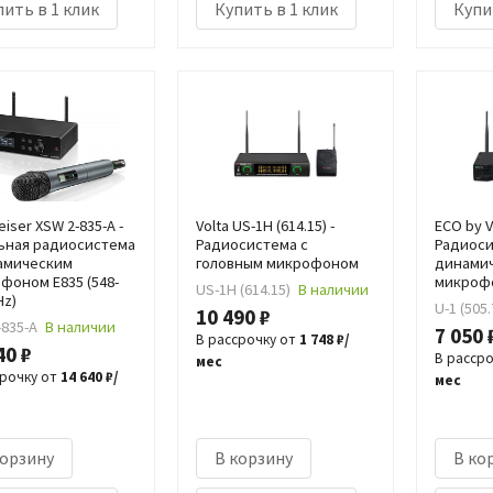
ить в 1 клик
Купить в 1 клик
Купи
iser XSW 2-835-A -
Volta US-1H (614.15) -
ECO by V
ьная радиосистема
Радиосистема с
Радиоси
амическим
головным микрофоном
динами
фоном E835 (548-
микроф
US-1H (614.15)
В наличии
Hz)
U-1 (505.
10 490 ₽
-835-A
В наличии
7 050 
В рассрочку от
1 748 ₽/
40 ₽
В расср
мес
срочку от
14 640 ₽/
мес
корзину
В корзину
В ко