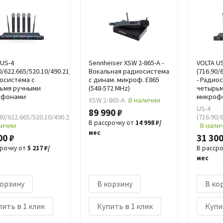
 US-4
Sennheiser XSW 2-865-A -
VOLTA U
0/622.665/520.10/490.21)
Вокальная радиосистема
(716.90/
иосистема с
с динам. микроф. E865
- Радио
ьмя ручными
(548-572 MHz)
четырь
офонами
микроф
XSW 2-865-A
В наличии
US-4
89 990 ₽
80/622.665/520.10/490.21)
(716.90/
В рассрочку от
14 998 ₽/
личии
В нали
мес
00 ₽
31 300
срочку от
5 217 ₽/
В расср
мес
корзину
В корзину
В ко
ить в 1 клик
Купить в 1 клик
Купи