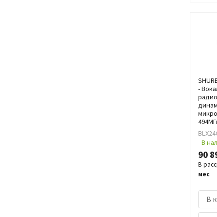
SHURE
- Вок
радио
дина
микро
494МГ
BLX24
В на
90 8
В рас
мес
В 