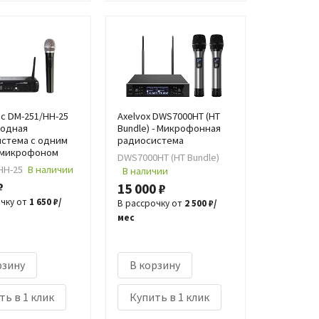
ic DM-251/HH-25
Axelvox DWS7000HT (HT
водная
Bundle) - Микрофонная
стема с одним
радиосистема
 микрофоном
DWS7000HT (HT Bundle)
HH-25
В наличии
В наличии
₽
15 000 ₽
очку от
1 650 ₽/
В рассрочку от
2 500 ₽/
мес
рзину
В корзину
ть в 1 клик
Купить в 1 клик