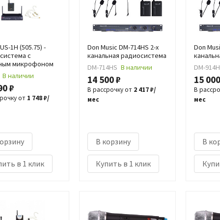
US-1H (505.75) -
Don Music DM-714HS 2-х
Don Musi
система с
канальная радиосистема
канальн
ным микрофоном
DM-714HS
В наличии
DM-914
В наличии
14 500 ₽
15 000
90 ₽
В рассрочку от
2 417 ₽/
В расср
срочку от
1 748 ₽/
мес
мес
корзину
В корзину
В ко
ить в 1 клик
Купить в 1 клик
Купи