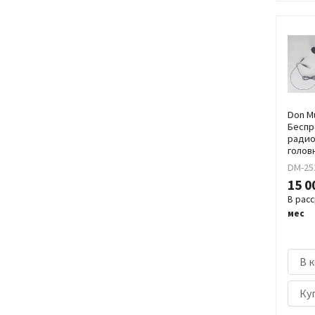
Don M
Беспр
радио
голов
DM-25
15 0
В рас
мес
В 
Куп