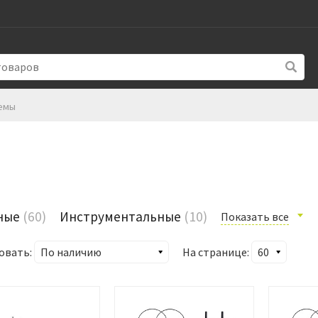
емы
ные
(60)
Инструментальные
(10)
Показать все
овать:
На странице: