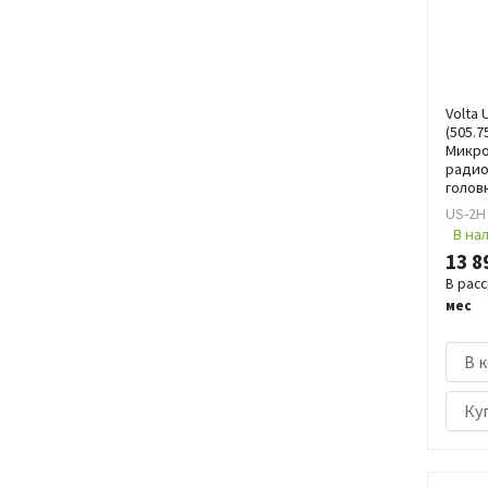
Volta 
(505.7
Микр
радио
голов
US-2H 
В на
13 8
В рас
мес
В 
Куп