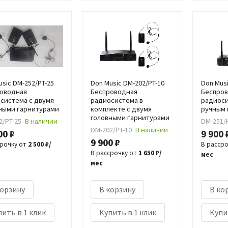
usic DM-252/PT-25
Don Music DM-202/PT-10
Don Mus
оводная
Беспроводная
Беспро
система с двумя
радиосистема в
радиоси
ными гарнитурами
комплекте с двумя
ручным
головными гарнитурами
2/PT-25
В наличии
DM-251/
DM-202/PT-10
В наличии
00 ₽
9 900 
9 900 ₽
срочку от
2 500 ₽/
В расср
В рассрочку от
1 650 ₽/
мес
мес
корзину
В корзину
В ко
ить в 1 клик
Купить в 1 клик
Купи