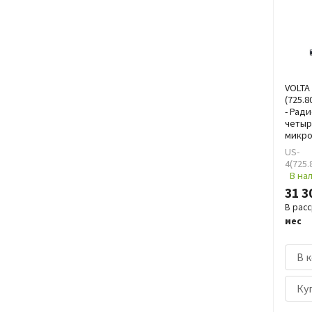
VOLTA
(725.8
- Рад
четыр
микр
US-
4(725.
В на
31 3
В рас
мес
В 
Куп