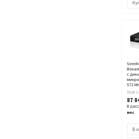
Куп
Sennhe
Вокал
с дин
микро
572 M
XSW 2
87 8
В рас
мес
В 