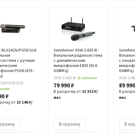
 BLX24CN/PG58 G18
Sennheiser XSW 2-835-B -
Sennheis
альная
Вокальная радиосистема
Вокальн
система с ручным
с динамическим
с конд
мическим
микрофоном E835 (614-
микрофо
фоном PG58 (470 -
638МГц)
638МГц)
ц)
XSW 2-835-B
В наличии
XSW 2-8
CN/PG58 G18
79 990 ₽
89 990
личии
В рассрочку от
13 332 ₽/
В расср
90 ₽
мес
мес
срочку от
15 148 ₽/
корзину
В корзину
В ко