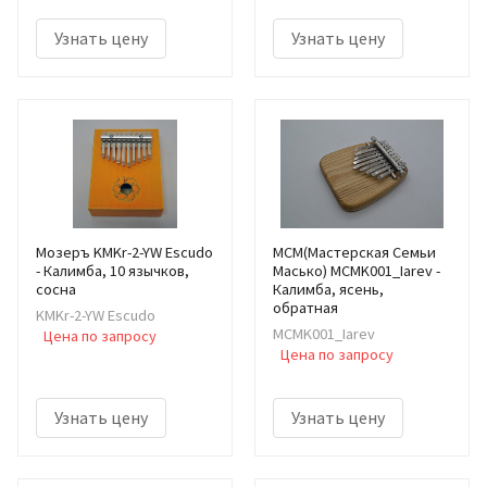
Узнать цену
Узнать цену
Мозеръ KMKr-2-YW Escudo
МСМ(Мастерская Семьи
- Калимба, 10 язычков,
Масько) MCMK001_Iarev -
сосна
Калимба, ясень,
обратная
KMKr-2-YW Escudo
MCMK001_Iarev
Цена по запросу
Цена по запросу
Узнать цену
Узнать цену