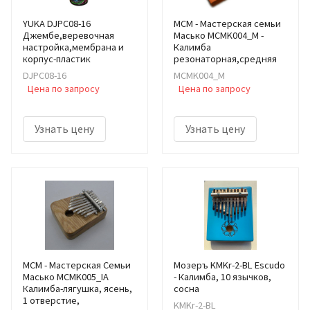
YUKA DJPC08-16
МСМ - Мастерская семьи
Джембе,веревочная
Масько MCMK004_M -
настройка,мембрана и
Калимба
корпус-пластик
резонаторная,средняя
DJPC08-16
MCMK004_M
Цена по запросу
Цена по запросу
Узнать цену
Узнать цену
МСМ - Мастерская Семьи
Мозеръ KMKr-2-BL Escudo
Масько MCMK005_IA
- Калимба, 10 язычков,
Калимба-лягушка, ясень,
сосна
1 отверстие,
KMKr-2-BL