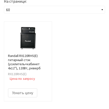
На странице:
Randall RX120RHS(E)
гитарный стэк
(усилитель+кабинет
4x12"), 120Вт, реверб
RX120RHS(E)
Цена по запросу
Узнать цену