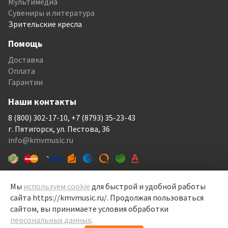
Мультимедиа
Сувениры и литература
Зрительские кресла
Помощь
Доставка
Оплата
Гарантии
Наши контакты
8 (800) 302-17-10, +7 (8793) 35-23-43
г. Пятигорск, ул. Пестова, 36
info@kmvmusic.ru
Мы
используем cookie
для быстрой и удобной работы
сайта https://kmvmusic.ru/. Продолжая пользоваться
КМВ Мьюзик © 1999-2026
сайтом, вы принимаете условия обработки
Перелицовка сайта —
Рекламный контент
, 2022
персональных данных
.