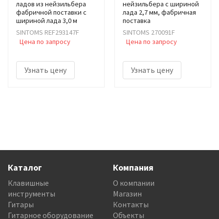
ладов из нейзильбера
нейзильбера с шириной
фабричной поставки с
лада 2,7 мм, фабричная
шириной лада 3,0 м
поставка
SINTOMS REF293147F
SINTOMS 270091F
Цена по запросу
Цена по запросу
Узнать цену
Узнать цену
Каталог
Компания
Клавишные
О компании
инструменты
Магазин
Гитары
Контакты
Гитарное оборудование
Объекты