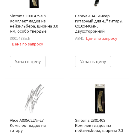
Sintoms 300147Se.h.
Caraya AB41 Анкер
Комплект ладов из
гитарный для 41" гитары,
нейзильбера, ширина 3.0
6х10х440мм,
мм, особо твердые.
двухсторонний.
300147Se.h
AB41
Цена по запросу
Цена по запросу
Узнать цену
Узнать цену
Alice A035C22Ni-27
Sintoms 230140S
Комплект ладов на
Комплект ладов из
гитару.
нейзильбера, ширина 2.3