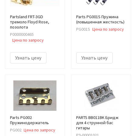
Partsland FRT-3GD
Parts PG001S Пружина
тремоло Floyd Rose,
(повышенная жесткость)
позолота
PG001S
Цена по запросу
Р0000000465
Цена по запросу
Узнать цену
Узнать цену
Parts PG002
PARTS BB011BK Бридж
Пружинодержатель
для 4 струнной бас
гитары
PG002
Цена по запросу
РЗ-00001021