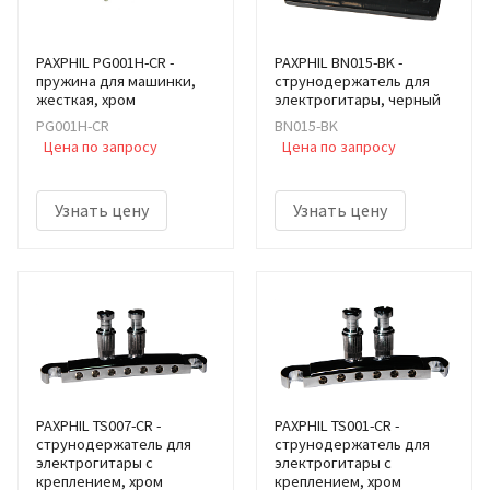
PAXPHIL PG001H-CR -
PAXPHIL BN015-BK -
пружина для машинки,
струнодержатель для
жесткая, хром
электрогитары, черный
PG001H-CR
BN015-BK
Цена по запросу
Цена по запросу
Узнать цену
Узнать цену
PAXPHIL TS007-CR -
PAXPHIL TS001-CR -
cтрунодержатель для
cтрунодержатель для
электрогитары с
электрогитары с
креплением, хром
креплением, хром