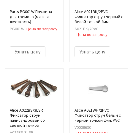
Parts PG001W Пружина
Alice A021BK/2PVC -
для тремоло (мягкая
Фиксатор струн черный с
жесткость)
белой точкой 2мм
PG001W
Цена по запросу
A021BK/2PVC
Цена по запросу
Узнать цену
Узнать цену
Alice A022BS/3LSR
Alice A021WH/2PVC
Фиксатор струн
Фиксатор струн белый с
палисандровый со
черной точкой 2мм. PVC.
светлой точкой
V0008630
A022BS/3LSR