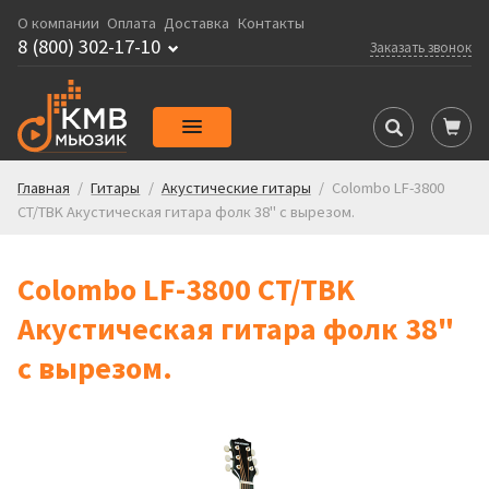
О компании
Оплата
Доставка
Контакты
8 (800) 302-17-10
Заказать звонок
Главная
/
Гитары
/
Акустические гитары
/
Colombo LF-3800
CT/TBK Акустическая гитара фолк 38" с вырезом.
Colombo LF-3800 CT/TBK
Акустическая гитара фолк 38"
с вырезом.