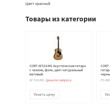
Цвет красный.
Товары из категории
CORT AF510-NS Акустическая гитара
CORT 
с чехлом, фолк, цвет натуральный
гитар
матовый.
черны
AF 510-NS
Цена по запросу
РЗ-00
Узнать цену
Уз