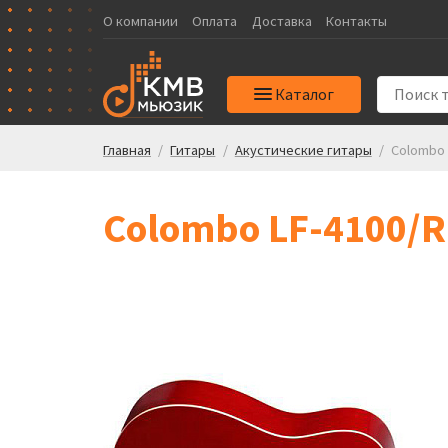
О компании
Оплата
Доставка
Контакты
Каталог
Главная
/
Гитары
/
Акустические гитары
/
Colombo 
Colombo LF-4100/R