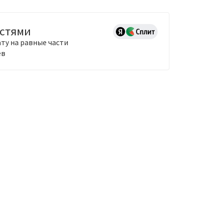
астями
ту на равные части
ев