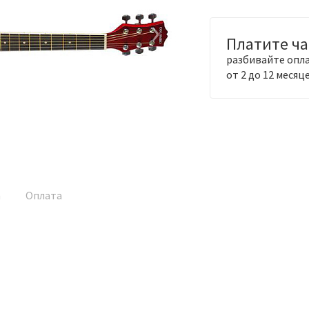
›
Платите ч
разбивайте опла
от 2 до 12 месяц
а
Оплата