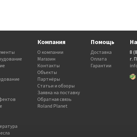
Компания
Помощь
На
ументы
О компании
Доставка
8 (
рудование
Магазин
Оплата
г. 
ие
Контакты
Гарантии
in
Объекты
удование
Партнёры
Статьи и обзоры
Заявка на поставку
фектов
Обратная связь
е
Roland Planet
тература
есла