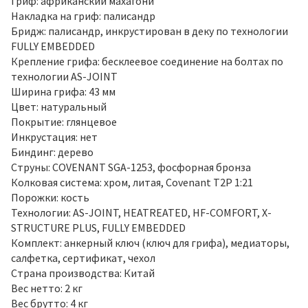
Гриф: африканский махагони
Накладка на гриф: палисандр
Бридж: палисандр, инкрустирован в деку по технологии
FULLY EMBEDDED
Крепление грифа: бесклеевое соединение на болтах по
технологии AS-JOINT
Ширина грифа: 43 мм
Цвет: натуральный
Покрытие: глянцевое
Инкрустация: нет
Биндинг: дерево
Струны: COVENANT SGA-1253, фосфорная бронза
Колковая система: хром, литая, Covenant T2P 1:21
Порожки: кость
Технологии: AS-JOINT, HEATREATED, HF-COMFORT, X-
STRUCTURE PLUS, FULLY EMBEDDED
Комплект: анкерный ключ (ключ для грифа), медиаторы,
салфетка, сертификат, чехол
Страна производства: Китай
Вес нетто: 2 кг
Вес брутто: 4 кг