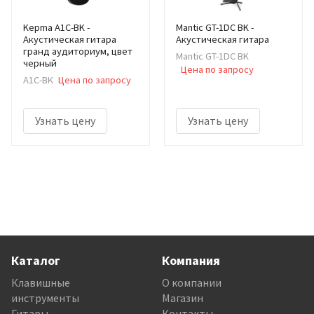
Kepma A1C-BK -
Mantic GT-1DC BK -
Акустическая гитара
Акустическая гитара
гранд аудиториум, цвет
Mantic GT-1DC BK
черный
Цена по запросу
A1C-BK
Цена по запросу
Узнать цену
Узнать цену
Каталог
Компания
Клавишные
О компании
инструменты
Магазин
Гитары
Контакты