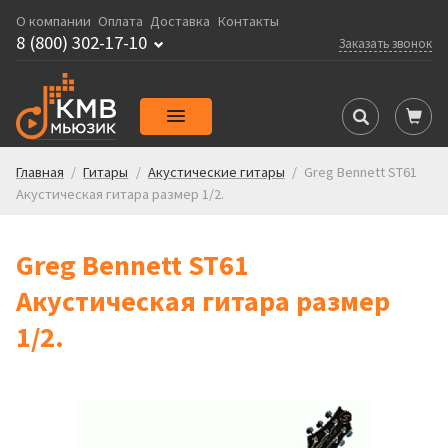
О компании
Оплата
Доставка
Контакты
8 (800) 302-17-10
Заказать звонок
Главная
/
Гитары
/
Акустические гитары
/
Greg Bennett ST61
Акустическая гитара размер 1/2.
Greg Bennett ST61
Акустическая гитара размер
1/2.