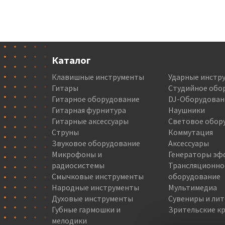
Каталог
Клавишные инструменты
Ударные инстр
Гитары
Студийное обо
Гитарное оборудование
DJ-Оборудован
Гитарная фурнитура
Наушники
Гитарные аксессуары
Световое обор
Струны
Коммутация
Звуковое оборудование
Аксессуары
Микрофоны и
Генераторы эф
радиосистемы
Трансляционно
Смычковые инструменты
оборудование
Народные инструменты
Мультимедиа
Духовые инструменты
Сувениры и ли
Губные гармошки и
Зрительские кр
мелодики