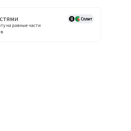
астями
ту на равные части
ев