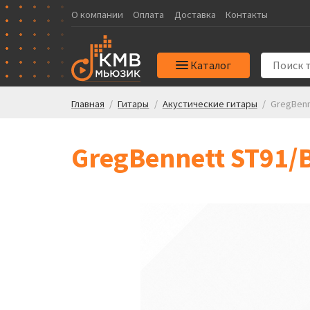
О компании
Оплата
Доставка
Контакты
Каталог
Главная
/
Гитары
/
Акустические гитары
/
GregBenn
GregBennett ST91/