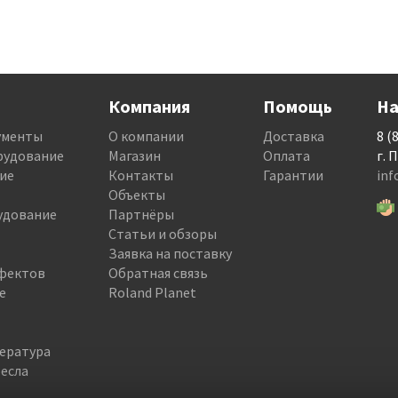
Компания
Помощь
На
ументы
О компании
Доставка
8 (
рудование
Магазин
Оплата
г. 
ие
Контакты
Гарантии
in
Объекты
удование
Партнёры
Статьи и обзоры
Заявка на поставку
фектов
Обратная связь
е
Roland Planet
тература
есла