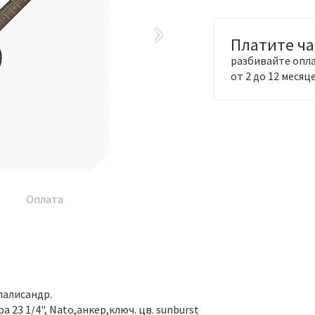
›
Платите ч
разбивайте опла
от 2 до 12 месяц
а
Оплата
палисандр.
23 1/4", Nato,анкер,ключ. цв. sunburst