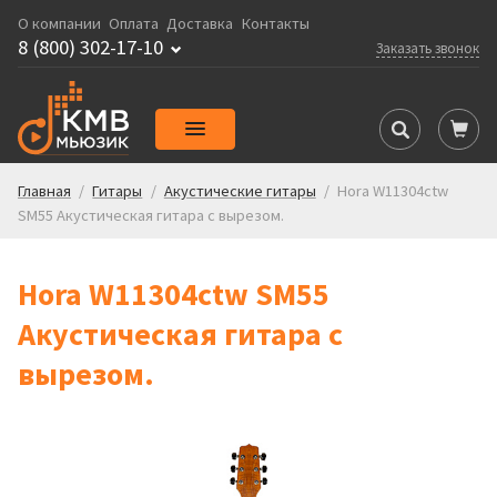
О компании
Оплата
Доставка
Контакты
8 (800) 302-17-10
Заказать звонок
Главная
/
Гитары
/
Акустические гитары
/
Hora W11304ctw
SM55 Акустическая гитара с вырезом.
Hora W11304ctw SM55
Акустическая гитара с
вырезом.