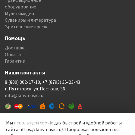
оборудование
Мультимедиа
Сувениры и литература
Зрительские кресла
Помощь
Доставка
Оплата
Гарантии
Наши контакты
8 (800) 302-17-10, +7 (8793) 35-23-43
г. Пятигорск, ул. Пестова, 36
info@kmvmusic.ru
Мы
используем cookie
для быстрой и удобной работы
сайта https://kmvmusic.ru/. Продолжая пользоваться
КМВ Мьюзик © 1999-2026