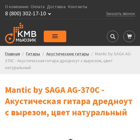
О компании
Оплата
Доставка
Контакты
8 (800) 302-17-10
Заказать звонок
Главная
/
Гитары
/
Акустические гитары
/
Mantic by SAGA AG-
370С - Акустическая гитара дредноут с вырезом, цвет
натуральный
Mantic by SAGA AG-370С -
Акустическая гитара дредноут
с вырезом, цвет натуральный