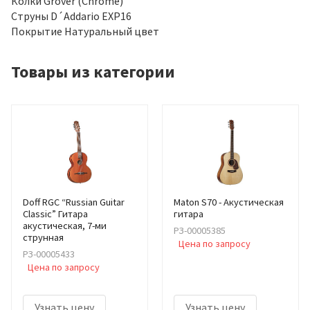
Колки Grover (Chrome)
Струны D´Addario EXP16
Покрытие Натуральный цвет
Товары из категории
Doff RGC “Russian Guitar
Maton S70 - Акустическая
Classic” Гитара
гитара
акустическая, 7-ми
РЗ-00005385
струнная
Цена по запросу
РЗ-00005433
Цена по запросу
Узнать цену
Узнать цену