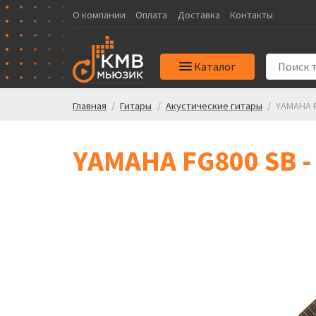
О компании
Оплата
Доставка
Контакты
Каталог
Главная
/
Гитары
/
Акустические гитары
/
YAMAHA F
YAMAHA FG800 SB -