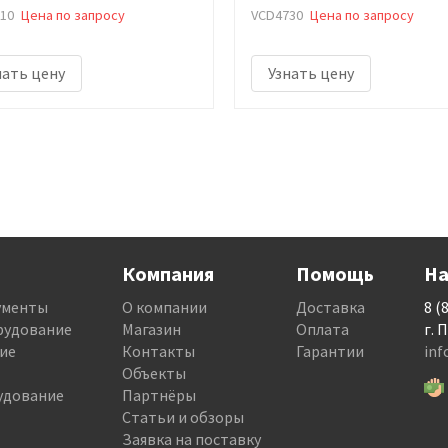
10
Цена по запросу
VCD4730
Цена по запросу
нать цену
Узнать цену
Компания
Помощь
На
ументы
О компании
Доставка
8 (
рудование
Магазин
Оплата
г. 
ие
Контакты
Гарантии
in
Объекты
удование
Партнёры
Статьи и обзоры
Заявка на поставку