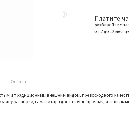
›
Платите ч
разбивайте опла
от 2 до 12 месяц
а
Оплата
остым и традиционным внешним видом, превосходного качеств
изайну распорки, сама гитара достаточно прочная, и тем са