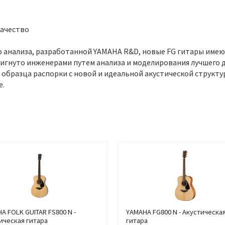
качество
 анализа, разработанной YAMAHA R&D, новые FG гитары имеют 
игнуто инженерами путем анализа и моделирования лучшего д
о образца распорки с новой и идеальной акустической структ
е.
A FOLK GUITAR FS800 N -
YAMAHA FG800 N - Акустическа
ическая гитара
гитара