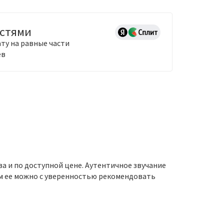
астями
ту на равные части
ев
а и по доступной цене. Аутентичное звучание
мым ее можно с уверенностью рекомендовать