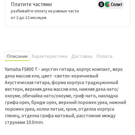
Платите частями
разбивайте оплату на равные части
от 2 до 12 месяцев
Oписание
Характеристики
Доставка
Оплата
Yamaha FS800 T - акустич гитара, корпус компакт, верх.
дека массив ели, цвет -светло-коричневый
Акустическая гитара, форма корпуса традиционный
вестерн, верхняя дека массив ели, нижняя дека нато/
окоуме, обечайка нато/окоуме, гриф нато, накладка
грифа орех, бридж орех, верхний порожек уреа, нижний
порожек уреа, колки литые, хром, отделка корпуса
глянец, отделка грифа матовый, расстояние между
струнами 10.0mm.