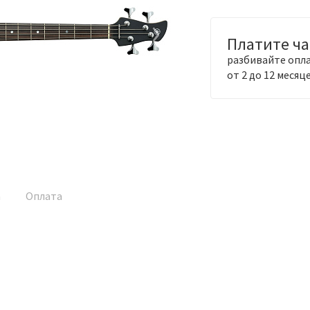
›
Платите ч
разбивайте опла
от 2 до 12 месяц
а
Оплата