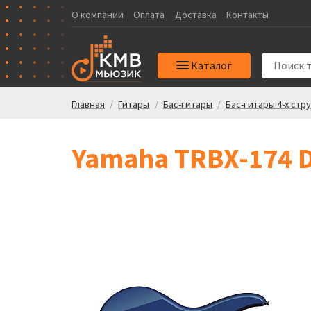
О компании
Оплата
Доставка
Контакты
Каталог
Главная
/
Гитары
/
Бас-гитары
/
Бас-гитары 4-х стр
Yamaha TRBX-174 D