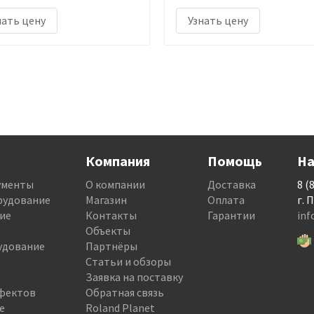
нать цену
Узнать цену
Компания
Помощь
На
ументы
О компании
Доставка
8 (
рудование
Магазин
Оплата
г. 
ие
Контакты
Гарантии
in
Объекты
удование
Партнёры
Статьи и обзоры
Заявка на поставку
фектов
Обратная связь
е
Roland Planet