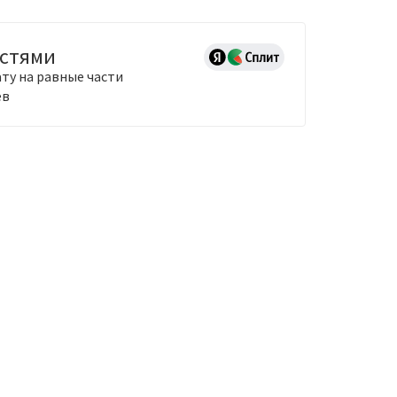
астями
ту на равные части
ев