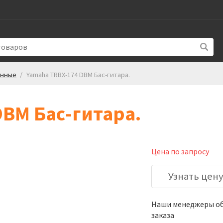
унные
/
Yamaha TRBX-174 DBM Бас-гитара.
BM Бас-гитара.
Цена по запросу
Узнать цен
Наши менеджеры обя
заказа