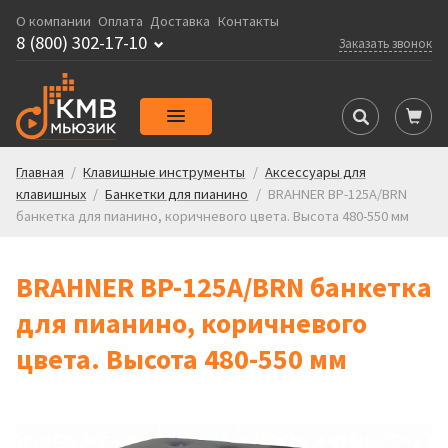
О компании
Оплата
Доставка
Контакты
8 (800) 302-17-10
Заказать звонок
Главная
/
Клавишные инструменты
/
Аксессуары для
клавишных
/
Банкетки для пианино
/
BRAHNER BP-125A/BRN
банкетка для пианино, коричневого цвета. Высота 480-550 мм
BRAHNER BP-125A/BRN банкетка
для пианино, коричневого
цвета. Высота 480-550 мм