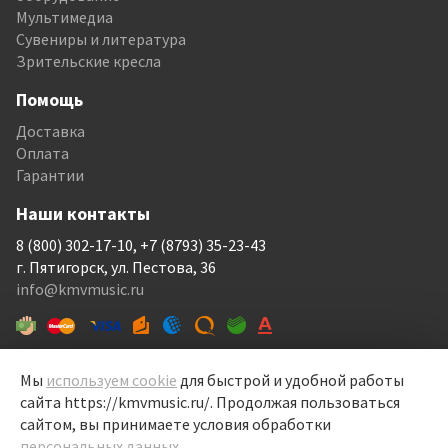
Мультимедиа
Сувениры и литература
Зрительские кресла
Помощь
Доставка
Оплата
Гарантии
Наши контакты
8 (800) 302-17-10, +7 (8793) 35-23-43
г. Пятигорск, ул. Пестова, 36
info@kmvmusic.ru
Мы
используем cookie
для быстрой и удобной работы
сайта https://kmvmusic.ru/. Продолжая пользоваться
КМВ Мьюзик © 1999-2026
сайтом, вы принимаете условия обработки
Перелицовка сайта —
Рекламный контент
, 2022
персональных данных
.