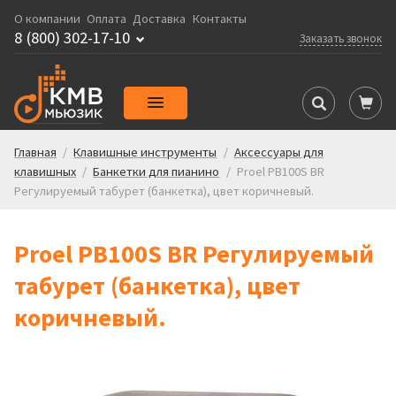
О компании
Оплата
Доставка
Контакты
8 (800) 302-17-10
Заказать звонок
Главная
/
Клавишные инструменты
/
Аксессуары для
клавишных
/
Банкетки для пианино
/
Proel PB100S BR
Регулируемый табурет (банкетка), цвет коричневый.
Proel PB100S BR Регулируемый
табурет (банкетка), цвет
коричневый.