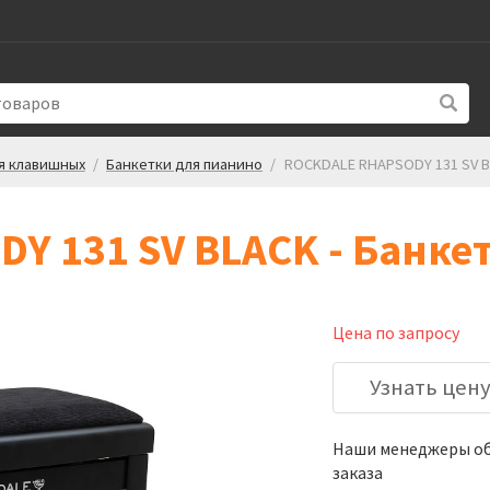
я клавишных
/
Банкетки для пианино
/
ROCKDALE RHAPSODY 131 SV B
Y 131 SV BLACK - Банке
Цена по запросу
Узнать цен
Наши менеджеры обя
заказа