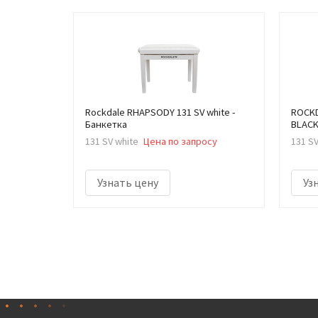
Rockdale RHAPSODY 131 SV white -
ROCKD
Банкетка
BLACK
131 SV white
Цена по запросу
131 S
Узнать цену
Уз