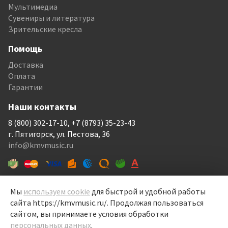
Мультимедиа
Сувениры и литература
Зрительские кресла
Помощь
Доставка
Оплата
Гарантии
Наши контакты
8 (800) 302-17-10, +7 (8793) 35-23-43
г. Пятигорск, ул. Пестова, 36
info@kmvmusic.ru
Мы
используем cookie
для быстрой и удобной работы
сайта https://kmvmusic.ru/. Продолжая пользоваться
КМВ Мьюзик © 1999-2026
сайтом, вы принимаете условия обработки
Перелицовка сайта —
Рекламный контент
, 2022
персональных данных
.