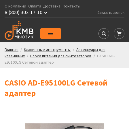
О компании
Оплата
Доставка
Контакты
8 (800) 302-17-10
Заказать звонок
Главная
/
Клавишные инструменты
/
Аксессуары для
клавишных
/
Блоки питания для синтезаторов
/
CASIO AD-
E95100LG Сетевой адаптер
CASIO AD-E95100LG Сетевой
адаптер