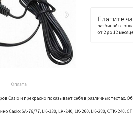
›
Платите ч
разбивайте опла
от 2 до 12 месяц
а
Оплата
ов Casio и прекрасно показывает себя в различных тестах. 
Casio: SA-76/77, LK-130, LK-240, LK-260, LK-280, CTK-240, CT