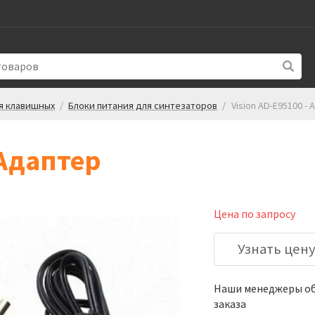
я клавишных
/
Блоки питания для синтезаторов
/
Vision AD-E95100 -
 Адаптер
Цена по запросу
Узнать цен
Наши менеджеры обя
заказа