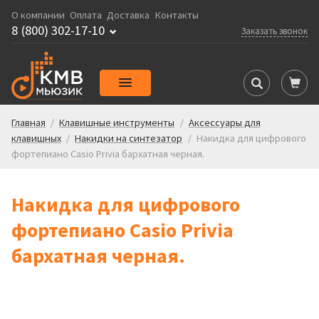
О компании
Оплата
Доставка
Контакты
8 (800) 302-17-10
Заказать звонок
Главная
/
Клавишные инструменты
/
Аксессуары для
клавишных
/
Накидки на синтезатор
/
Накидка для цифрового
фортепиано Casio Privia бархатная черная.
Накидка для цифрового
фортепиано Casio Privia
бархатная черная.