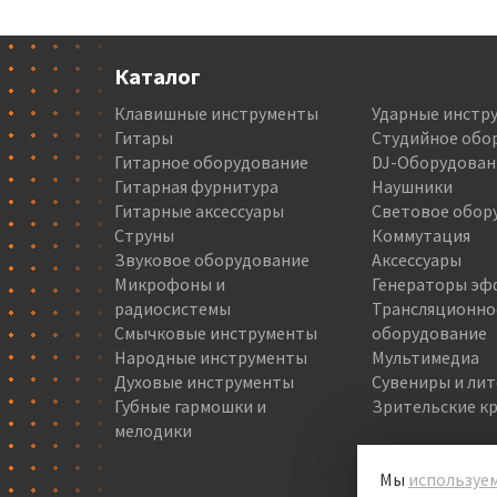
Каталог
Клавишные инструменты
Ударные инстр
Гитары
Студийное обо
Гитарное оборудование
DJ-Оборудован
Гитарная фурнитура
Наушники
Гитарные аксессуары
Световое обор
Струны
Коммутация
Звуковое оборудование
Аксессуары
Микрофоны и
Генераторы эф
радиосистемы
Трансляционно
Смычковые инструменты
оборудование
Народные инструменты
Мультимедиа
Духовые инструменты
Сувениры и ли
Губные гармошки и
Зрительские кр
мелодики
Мы
используем