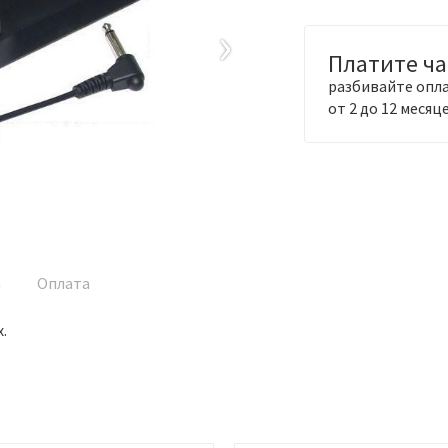
›
Платите ч
разбивайте опла
от 2 до 12 месяц
а
Оплата
.