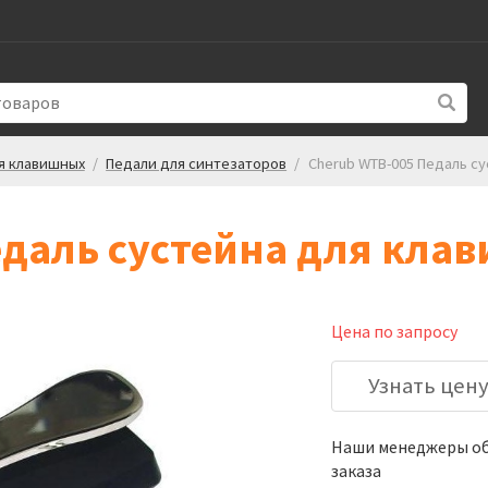
я клавишных
/
Педали для синтезаторов
/
Cherub WTB-005 Педаль су
едаль сустейна для кла
Цена по запросу
Узнать цен
Наши менеджеры обя
заказа