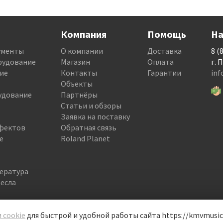
Компания
Помощь
На
ументы
О компании
Доставка
8 (
рудование
Магазин
Оплата
г. 
ие
Контакты
Гарантии
in
Объекты
удование
Партнёры
Статьи и обзоры
Заявка на поставку
фектов
Обратная связь
е
Roland Planet
тература
есла
 cookie
для быстрой и удобной работы сайта https://kmvmusic.