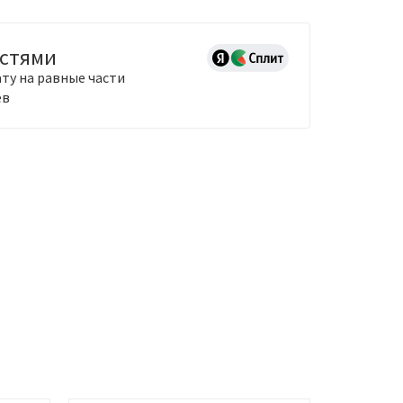
астями
ту на равные части
ев