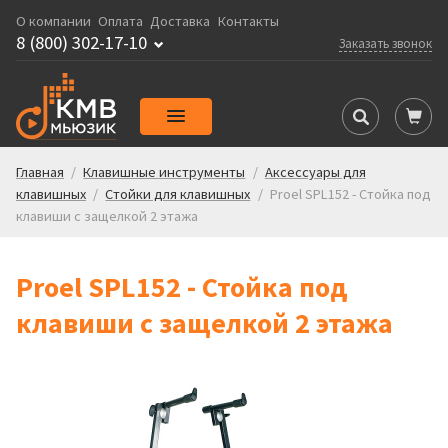
О компании
Оплата
Доставка
Контакты
8 (800) 302-17-10
Заказать звонок
Главная
/
Клавишные инструменты
/
Аксессуары для
клавишных
/
Стойки для клавишных
/
Proel SPL152 - Стойка под
клавиши с защелкой 2 этажа
Proel SPL152 - Стойка под
клавиши с защелкой 2 этажа