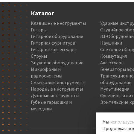
Каталог
Клавишные инструменты
Ударные инстр
Гитары
Студийное обо
Гитарное оборудование
DJ-Оборудован
Гитарная фурнитура
Наушники
Гитарные аксессуары
Световое обор
Струны
Коммутация
Звуковое оборудование
Аксессуары
Микрофоны и
Генераторы эф
радиосистемы
Трансляционно
Смычковые инструменты
оборудование
Народные инструменты
Мультимедиа
Духовые инструменты
Сувениры и ли
Губные гармошки и
Зрительские кр
мелодики
Мы
используем
Продолжая пол