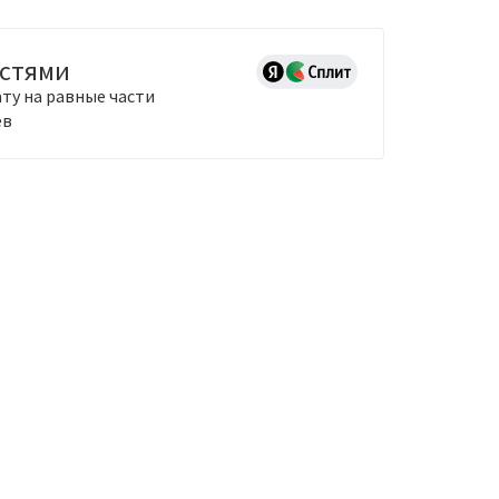
астями
ту на равные части
ев