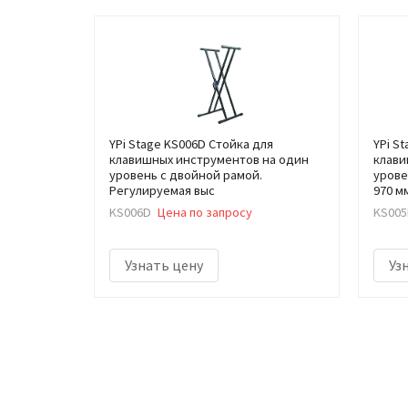
YPi Stage KS006D Стойка для
YPi S
клавишных инструментов на один
клави
уровень с двойной рамой.
урове
Регулируемая выс
970 м
KS006D
Цена по запросу
KS005
Узнать цену
Уз