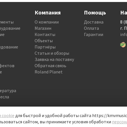
Компания
Помощь
На
ументы
О компании
Доставка
8 (
рудование
Магазин
Оплата
г. 
ие
Контакты
Гарантии
in
Объекты
удование
Партнёры
Статьи и обзоры
Заявка на поставку
фектов
Обратная связь
е
Roland Planet
тература
есла
 cookie
для быстрой и удобной работы сайта https://kmvmusic.
ьзоваться сайтом, вы принимаете условия обработки
персон