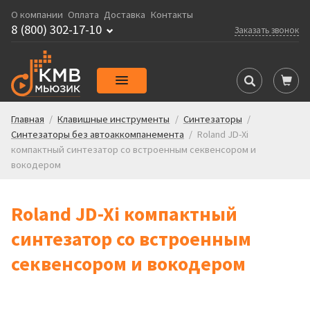
О компании
Оплата
Доставка
Контакты
8 (800) 302-17-10
Заказать звонок
Главная
/
Клавишные инструменты
/
Синтезаторы
/
Синтезаторы без автоаккомпанемента
/
Roland JD-Xi
компактный синтезатор со встроенным секвенсором и
вокодером
Roland JD-Xi компактный
синтезатор со встроенным
секвенсором и вокодером