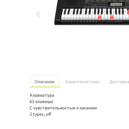
‹
Oписание
Характеристики
Доставк
Клавиатура
61 клавиша
С чувствительностью к касанию
2 types, off