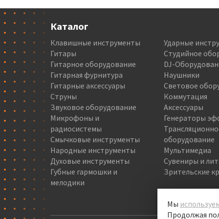
Каталог
Клавишные инструменты
Ударные инстр
Гитары
Студийное обо
Гитарное оборудование
DJ-Оборудован
Гитарная фурнитура
Наушники
Гитарные аксессуары
Световое обор
Струны
Коммутация
Звуковое оборудование
Аксессуары
Микрофоны и
Генераторы эф
радиосистемы
Трансляционно
Смычковые инструменты
оборудование
Народные инструменты
Мультимедиа
Духовые инструменты
Сувениры и ли
Губные гармошки и
Зрительские кр
мелодики
Мы
используем
Продолжая пол