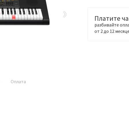
›
Платите ч
разбивайте опла
от 2 до 12 месяц
а
Оплата