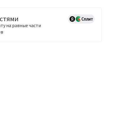
астями
ту на равные части
ев