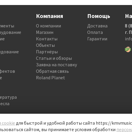
Компания
Помощь
На
ументы
О компании
Доставка
8 (
рудование
Магазин
Оплата
г. 
ие
Контакты
Гарантии
in
Объекты
удование
Партнёры
Статьи и обзоры
Заявка на поставку
фектов
Обратная связь
е
Roland Planet
тература
есла
 cookie
для быстрой и удобной работы сайта https://kmvmusic.
ьзоваться сайтом, вы принимаете условия обработки
персон