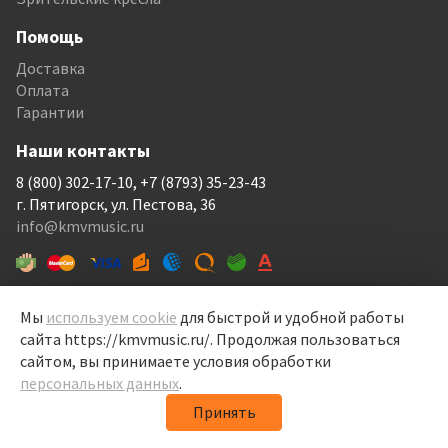
Помощь
Доставка
Оплата
Гарантии
Наши контакты
8 (800) 302-17-10, +7 (8793) 35-23-43
г. Пятигорск, ул. Пестова, 36
info@kmvmusic.ru
Мы
используем cookie
для быстрой и удобной работы
сайта https://kmvmusic.ru/. Продолжая пользоваться
КМВ Мьюзик © 1999-2026
сайтом, вы принимаете условия обработки
Перелицовка сайта —
Рекламный контент
, 2022
персональных данных
.
Политика конфиденциальности
Принять
Политика обработки персональных данных