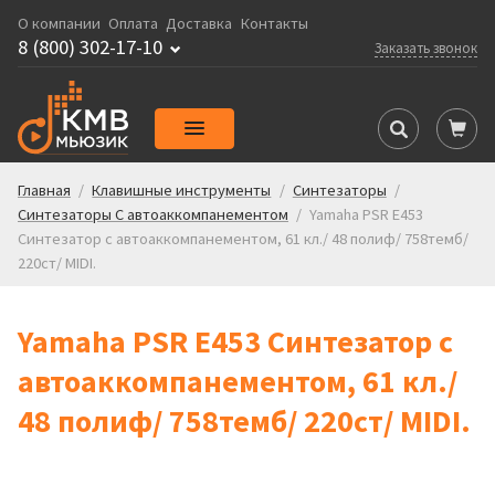
О компании
Оплата
Доставка
Контакты
8 (800) 302-17-10
Заказать звонок
Главная
/
Клавишные инструменты
/
Синтезаторы
/
Синтезаторы С автоаккомпанементом
/
Yamaha PSR E453
Синтезатор с автоаккомпанементом, 61 кл./ 48 полиф/ 758темб/
220ст/ MIDI.
Yamaha PSR E453 Синтезатор с
автоаккомпанементом, 61 кл./
48 полиф/ 758темб/ 220ст/ MIDI.