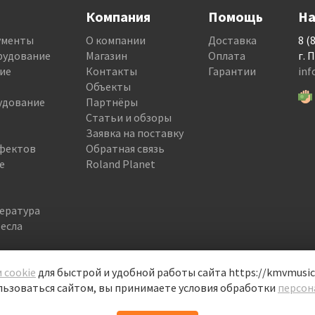
Компания
Помощь
На
ументы
О компании
Доставка
8 (
рудование
Магазин
Оплата
г. 
ие
Контакты
Гарантии
in
Объекты
удование
Партнёры
Статьи и обзоры
Заявка на поставку
фектов
Обратная связь
е
Roland Planet
тература
есла
 cookie
для быстрой и удобной работы сайта https://kmvmusic.
ьзоваться сайтом, вы принимаете условия обработки
персон