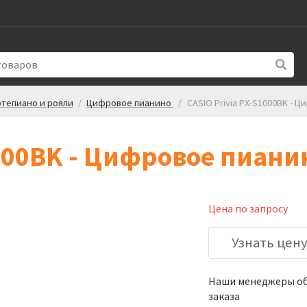
тепиано и рояли
/
Цифровое пианино
/
CASIO Privia PX-S1000BK - 
1000BK - Цифровое пиани
Цена по запросу
Узнать цен
Наши менеджеры обя
заказа