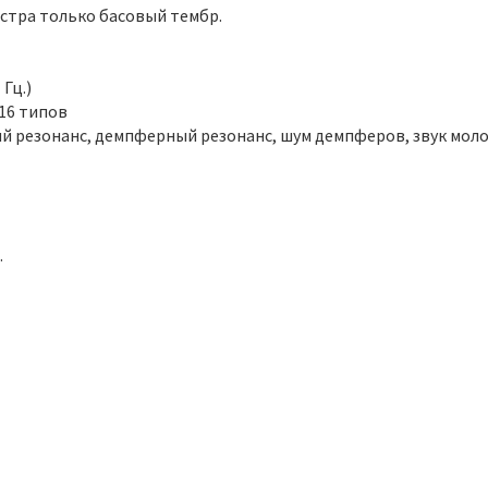
истра только басовый тембр.
 Гц.)
16 типов
й резонанс, демпферный резонанс, шум демпферов, звук мол
.