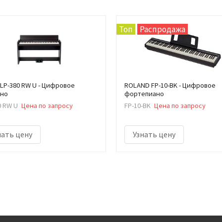
Топ
Распродажа
LP-380 RW U - Цифровое
ROLAND FP-10-BK - Цифровое
ино
фортепиано
0 RW U
Цена по запросу
FP-10-BK
Цена по запросу
нать цену
Узнать цену