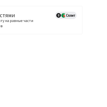
астями
ту на равные части
ев