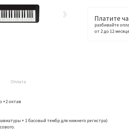
›
Платите ч
разбивайте опла
от 2 до 12 месяц
а
Оплата
о +2 октав
лавиатуры + 1 басовый тембр для нижнего регистра)
сового.