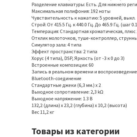
Разделение клавиатуры: Есть. Для нижнего рег
Максимальная полифония: 192 ноты
Чувствительность к нажатию: 5 уровней, выкл.
Строй: От 415.5 Гц. к 440.0 Гц. До 465.9 Гц. (шаг 0.1
Темперация: Стандартная хроматическая, плюс 
Отклик молоточков, туше-контроллер, струнны
Симулятор зала: 4 типа
Эффект пространства: 2 типа
Хорус (4 типа), DSP, Яркость (от -3 к 0 до 3)
Встроенные композиции: 60
Запись в реальном времени и воспроизведение
Bluetooth-соединение
Стандартные джеки (6,3 мм.) x 2
Выходное сопротивление: 2,3 kΩ
Выходное напряжение: 1.3 В
132,2 (длина) x 23,2 (глубина) x 10,2 (высота)
Вес 11,2 кг
Товары из категории