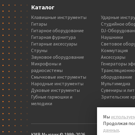
Каталог
Клавишные инструменты
Ударные инстр
Гитары
Студийное обо
Гитарное оборудование
DJ-Оборудован
Гитарная фурнитура
Наушники
Гитарные аксессуары
Световое обор
Струны
Коммутация
Звуковое оборудование
Аксессуары
Микрофоны и
Генераторы эф
радиосистемы
Трансляционно
Смычковые инструменты
оборудование
Народные инструменты
Мультимедиа
Духовые инструменты
Сувениры и ли
Губные гармошки и
Зрительские кр
мелодики
Мы
используем
Продолжая пол
данных
.
КМВ Мьюзик © 1999-2026