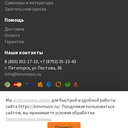
Сувениры и литература
Зрительские кресла
Помощь
Доставка
Оплата
Гарантии
Наши контакты
8 (800) 302-17-10, +7 (8793) 35-23-43
г. Пятигорск, ул. Пестова, 36
info@kmvmusic.ru
Мы
используем cookie
для быстрой и удобной работы
сайта https://kmvmusic.ru/. Продолжая пользоваться
КМВ Мьюзик © 1999-2026
сайтом, вы принимаете условия обработки
Перелицовка сайта —
Рекламный контент
, 2022
персональных данных
.
Политика конфиденциальности
Принять