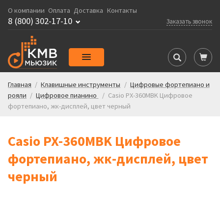
О компании
Оплата
Доставка
Контакты
8 (800) 302-17-10
Заказать звонок
Главная
/
Клавишные инструменты
/
Цифровые фортепиано и
рояли
/
Цифровое пианино
/
Casio PX-360MBK Цифровое
фортепиано, жк-дисплей, цвет черный
Casio PX-360MBK Цифровое
фортепиано, жк-дисплей, цвет
черный