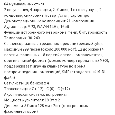
64 музыкальных стиля
2 вступления, 4 вариации, 2 сбивки, 1 отсчет/пауза, 2
концовки, синхронный старт/стоп, tap tempo
Демонстрационные композиции: 21 композиция
Аудиоплеер: MP3, WAV44.1kHz, 16bit
Функции встроенного метронома: темп, бит, громкость
Темперация: 30-240
Секвенсор: запись в реальном времени (режим Style),
максимум 999 песен (около 100 000 нот), 12 дорожек (4
партии клавишных + 8 партий автоаккомпанемента),
оригинальный формат (можно конвертировать в SMF0);
поддерживает игру на клавиатуре во время
воспроизведения композиций, SMF (стандартный MIDI-
файл)
Сет-листы: 10 банков x 4
Транспозиция: C (-12) - C (0) - C (+12)
Акустическая система: встроенная
Мощность усилителя: 18 Вт х 2
Динамики: 57 мм х 128 мм х 2шт (с встроенным
фазоинвертором)