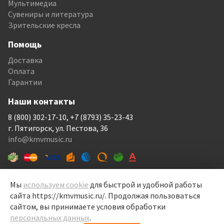
Мультимедиа
Сувениры и литература
Зрительские кресла
Помощь
Доставка
Оплата
Гарантии
Наши контакты
8 (800) 302-17-10, +7 (8793) 35-23-43
г. Пятигорск, ул. Пестова, 36
info@kmvmusic.ru
Мы
используем cookie
для быстрой и удобной работы
сайта https://kmvmusic.ru/. Продолжая пользоваться
КМВ Мьюзик © 1999-2026
сайтом, вы принимаете условия обработки
Перелицовка сайта —
Рекламный контент
, 2022
персональных данных
.