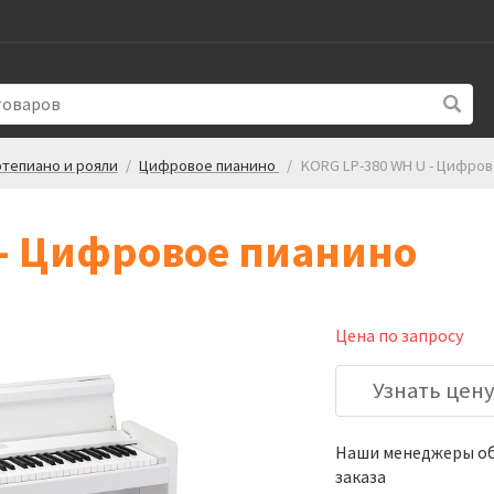
тепиано и рояли
/
Цифровое пианино
/
KORG LP-380 WH U - Цифро
 - Цифровое пианино
Цена по запросу
Узнать цен
Наши менеджеры обя
заказа