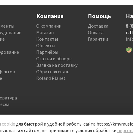
Компания
Помощь
На
ументы
О компании
Доставка
8 (
рудование
Магазин
Оплата
г. 
ие
Контакты
Гарантии
in
Объекты
удование
Партнёры
Статьи и обзоры
Заявка на поставку
фектов
Обратная связь
е
Roland Planet
тература
есла
 cookie
для быстрой и удобной работы сайта https://kmvmusic.
ьзоваться сайтом, вы принимаете условия обработки
персон