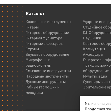
Каталог
Клавишные инструменты
Ударные инстр
Гитары
Студийное обо
Гитарное оборудование
DJ-Оборудован
Гитарная фурнитура
Наушники
Гитарные аксессуары
Световое обор
Струны
Коммутация
Звуковое оборудование
Аксессуары
Микрофоны и
Генераторы эф
радиосистемы
Трансляционно
Смычковые инструменты
оборудование
Народные инструменты
Мультимедиа
Духовые инструменты
Сувениры и ли
Губные гармошки и
Зрительские кр
мелодики
Мы
используем
Продолжая пол