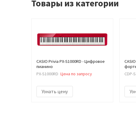
Товары из категории
CASIO Privia PX-S1000RD - Цифровое
CASIO
пианино
форт
PX-S1000RD
Цена по запросу
CDP-S
Узнать цену
Уз