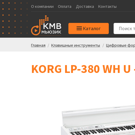
О компании
Оплата
Доставка
Контакты
Каталог
Главная
/
Клавишные инструменты
/
Цифровые фор
KORG LP-380 WH U