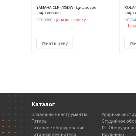
YAMAHA CLP-735DW - Цифровое
ROLAN
фортепиано
форте
VCG0660
Цена по запросу
HP704
Цена
Узнать цену
Уз
Каталог
Клавишные инструменты
Ударные инстр
Гитары
Студийное обо
Гитарное оборудование
DJ-Оборудован
Гитарная фурнитура
Наушники