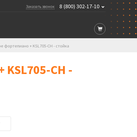
8 (800) 302-17-10
Заказать звонок
е фортепиано + KSL705-CH - стойка
 KSL705-CH -
у