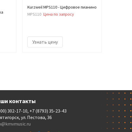
Kurzweil MPS110 - Цифровое пианино
ка
MPS110
Цена по запросу
Узнать цену
ши контакты
800) 302-17-10, +7 (8793) 35-23-43
Пятигорск, ул. Пестова, 36
fo@kmvmusic.ru