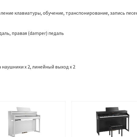
ление клавиатуры, обучение, транспонирование, запись песе
едаль, правая (damper) педаль
а наушники x 2, линейный выход x 2