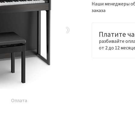
Наши менеджеры обя
заказа
›
Платите ч
разбивайте опла
от 2 до 12 месяц
а
Оплата