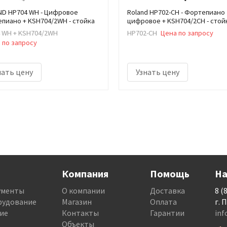
D HP704 WH - Цифровое
Roland HP702-CH - Фортепиано
пиано + KSH704/2WH - стойка
цифровое + KSH704/2CH - стой
 WH + KSH704/2WH
HP702-CH
Цена по запросу
 по запросу
нать цену
Узнать цену
Компания
Помощь
На
ументы
О компании
Доставка
8 (
рудование
Магазин
Оплата
г. 
ие
Контакты
Гарантии
in
Объекты