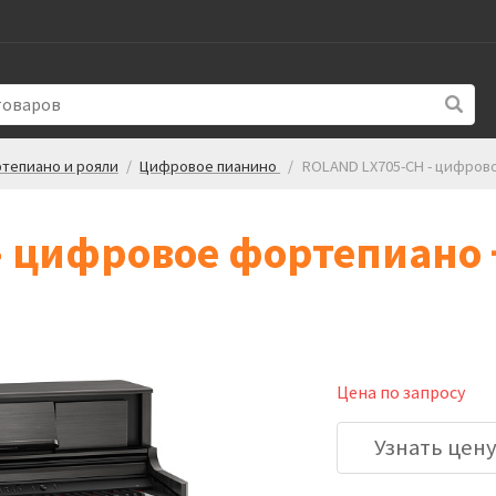
тепиано и рояли
/
Цифровое пианино
/
ROLAND LX705-CH - цифрово
 цифровое фортепиано +
Цена по запросу
Узнать цен