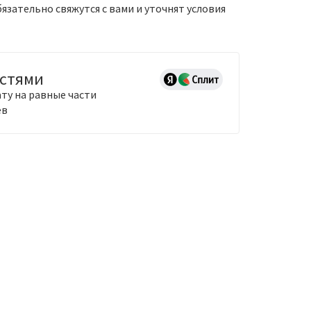
зательно свяжутся с вами и уточнят условия
астями
ту на равные части
ев