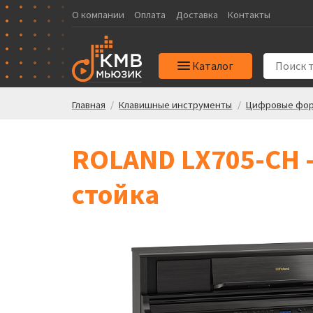
О компании
Оплата
Доставка
Контакты
Каталог
Главная
/
Клавишные инструменты
/
Цифровые фор
ROLAND LX705-CH -
стойка