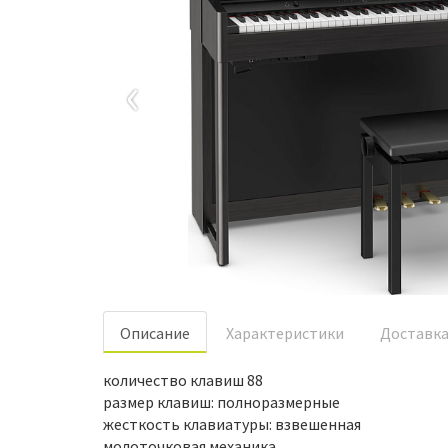
‹
Oписание
Характеристики
Доставк
количество клавиш 88
размер клавиш: полноразмерные
жесткость клавиатуры: взвешенная
молоточковая механика