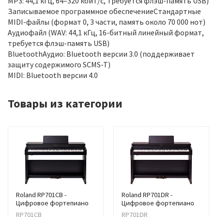
MP3: 44,1 кГц, 64–320 кбит/с, требуется флэш-память USB)
Записываемое программное обеспечениеСтандартные
MIDI-файлы (формат 0, 3 части, память около 70 000 нот)
Аудиофайл (WAV: 44,1 кГц, 16-битный линейный формат,
требуется флэш-память USB)
BluetoothАудио: Bluetooth версии 3.0 (поддерживает
защиту содержимого SCMS-T)
MIDI: Bluetooth версии 4.0
Товары из категории
Roland RP701CB -
Roland RP701DR -
Цифровое фортепиано
Цифровое фортепиано
RP701CB
RP701DR