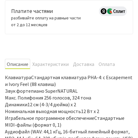
Платите частями
разбивайте оплату на равные части
от 2 до 12 месяцев
Oписание
Характеристики
Доставка
Оплата
КлавиатураСтандартная клавиатура PHA-4: с Escapement
и Ivory Feel (88 клавиш)
Звук фортепиано SuperNATURAL
Макс. Полифония 256 голосов, 324 тона
Динамики12 см (4-3/4 дюйма) х 2
Номинальная выходная мощность12 Вт х 2
Играбельное программное обеспечениеСтандартные
MIDI-файлы (формат 0, 1)
Аудиофайл (WAV: 44,1 кГц, 16-битный линейный формат,