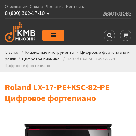
О компании
Оплата
Доставка
Контакты
8 (800) 302-17-10
Заказать звонок
Главная
/
Клавишные инструменты
/
Цифровые фортепиано и
рояли
/
Цифровое пианино
/
Roland LX-17-PE+KSC-82-PE
Цифровое фортепиано
Roland LX-17-PE+KSC-82-PE
Цифровое фортепиано