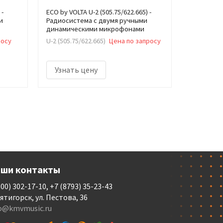
 -
ECO by VOLTA U-2 (505.75/622.665) -
и
Радиосистема с двумя ручными
динамическими микрофонами
росу
U-2 (505.75/622.665)
Цена по запросу
Узнать цену
ши контакты
800) 302-17-10, +7 (8793) 35-23-43
Пятигорск, ул. Пестова, 36
fo@kmvmusic.ru