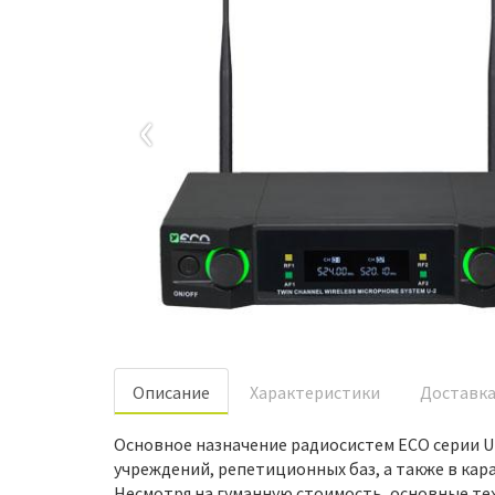
‹
Oписание
Характеристики
Доставк
Основное назначение радиосистем ECO серии U
учреждений, репетиционных баз, а также в кара
Несмотря на гуманную стоимость, основные те