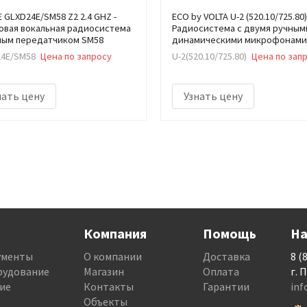
 GLXD24E/SM58 Z2 2.4 GHZ -
ECO by VOLTA U-2 (520.10/725.80)
вая вокальная радиосистема
Радиосистема с двумя ручным
ным передатчиком SM58
динамическими микрофонами
4E/SM58
Цена по запросу
U-2(520.10/725.80)
Цена по зап
нать цену
Узнать цену
Компания
Помощь
На
ументы
О компании
Доставка
8 (
рудование
Магазин
Оплата
г. 
ие
Контакты
Гарантии
in
Объекты