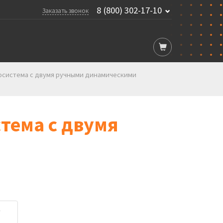
8 (800) 302-17-10
Заказать звонок
адиосистема с двумя ручными динамическими
стема с двумя
у