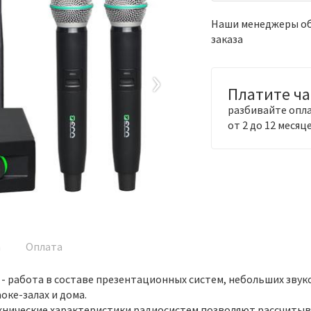
Наши менеджеры обя
заказа
›
Платите ч
разбивайте опла
от 2 до 12 месяц
а
Оплата
 - работа в составе презентационных систем, небольших зву
оке-залах и дома.
хнические характеристики радиосистем позволяют рассчиты