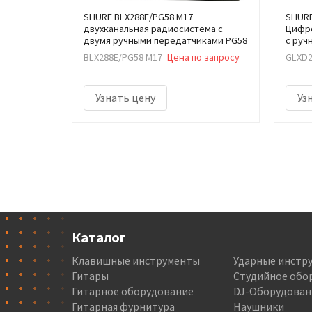
SHURE BLX288E/PG58 M17
SHURE
двухканальная радиосистема с
Цифро
двумя ручными передатчиками PG58
с руч
BLX288E/PG58 M17
Цена по запросу
GLXD2
Узнать цену
Уз
Каталог
Клавишные инструменты
Ударные инстр
Гитары
Студийное обо
Гитарное оборудование
DJ-Оборудован
Гитарная фурнитура
Наушники