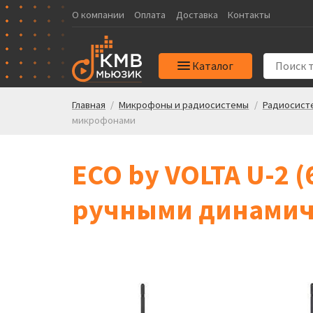
О компании
Оплата
Доставка
Контакты
Каталог
Главная
/
Микрофоны и радиосистемы
/
Радиосист
микрофонами
ECO by VOLTA U-2 (
ручными динамич