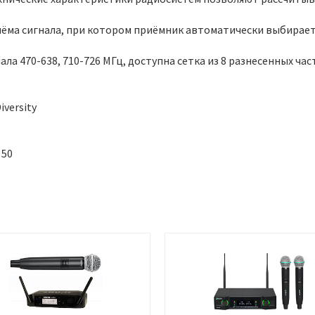
иёма сигнала, при котором приёмник автоматически выбирае
ала 470-638, 710-726 МГц, доступна сетка из 8 разнесенных
versity
 50