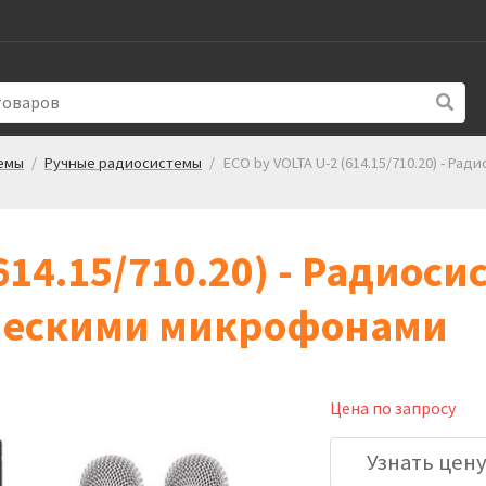
емы
/
Ручные радиосистемы
/
ECO by VOLTA U-2 (614.15/710.20) - Р
614.15/710.20) - Радиоси
ескими микрофонами
Цена по запросу
Узнать цен