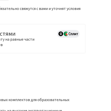
зательно свяжутся с вами и уточнят условия
астями
ту на равные части
ев
ковых комплектов для образовательных
вать на высокие эксплуатационные