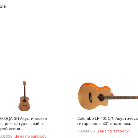
кой.
AX DQA GN Акустическая
Colombo LF-401 C/N Акустичес
а, цвет натуральный, с
гитара фолк 40" с вырезом.
рой ясеня.
V0008060
Цена по запросу
001958
Цена по запросу