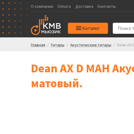
О компании
Оплата
Доставка
Контакты
Каталог
Главная
/
Гитары
/
Акустические гитары
/
Dean AX 
Dean AX D MAH Аку
матовый.