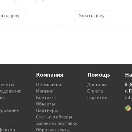
нать цену
Узнать цену
Компания
Помощь
На
ументы
О компании
Доставка
8 (
рудование
Магазин
Оплата
г. 
ие
Контакты
Гарантии
in
Объекты
удование
Партнёры
Статьи и обзоры
Заявка на поставку
фектов
Обратная связь