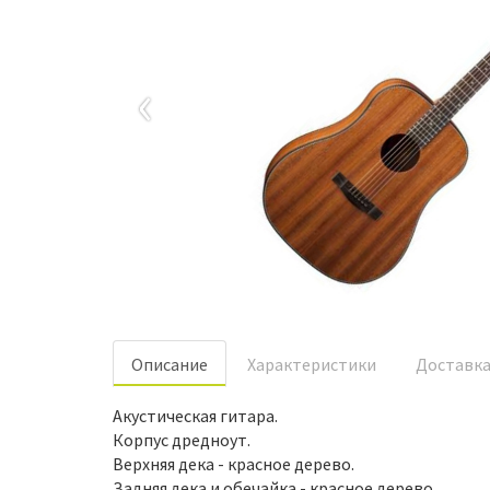
‹
Oписание
Характеристики
Доставк
Акустическая гитара.
Корпус дредноут.
Верхняя дека - красное дерево.
Задняя дека и обечайка - красное дерево.