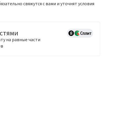
зательно свяжутся с вами и уточнят условия
астями
ту на равные части
ев